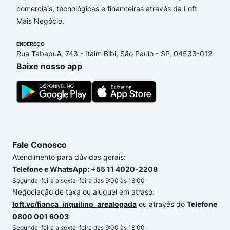
comerciais, tecnológicas e financeiras através da Loft
Horizonte, MG que custam a partir de R$ 0 e com
Mais Negócio.
nossas opções de financiamento imobiliário as
parcelas podem se adequar ao seu orçamento. Se
ENDEREÇO
ainda tem alguma dúvida dos custos envolvidos no
Rua Tabapuã, 743 - Itaim Bibi, São Paulo - SP, 04533-012
processo de compra, veja em nosso portal
quanto
Baixe nosso app
custa comprar um apartamento
e conte com a
gente para comprar o imóvel dos seus sonhos com
segurança e conforto. Loft, com você até as
chaves.
Fale Conosco
Atendimento para dúvidas gerais:
Telefone e WhatsApp: +55 11 4020-2208
Segunda-feira a sexta-feira das 9:00 às 18:00
Negociação de taxa ou aluguel em atraso:
loft.vc/fianca_inquilino_arealogada
ou através do
Telefone
0800 001 6003
Segunda-feira a sexta-feira das 9:00 às 18:00