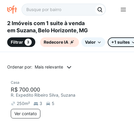
2 Imóveis com 1 suite à venda
em Suzana, Belo Horizonte, MG
Filtrar
Redecore IA
Valor
+1 suítes
3
Ordenar por:
Mais relevante
Casa
R$ 700.000
R. Expedito Ribeiro Silva, Suzana
250
m²
3
5
Ver contato