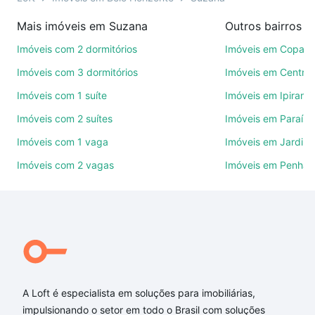
imobiliárias te ajudando na compra, venda ou troca
Mais imóveis em Suzana
de imóveis.
Imóveis com 2 dormitórios
Imóveis em Copac
Como escolher um imóvel?
Imóveis com 3 dormitórios
Imóveis em Centro
Use barra de busca no topo para pesquisar por
Imóveis com 1 suíte
Imóveis em Ipirang
ruas, bairros e até condomínios favoritos. Você
Imóveis com 2 suítes
Imóveis em Paraíso
também pode usar os filtros como quantidade de
quartos, suítes, com ou sem vaga de garagem para
Imóveis com 1 vaga
Imóveis em Jardim
combinar perfeitamente com o preço, metragem e
Imóveis com 2 vagas
Imóveis em Penha
comodidades, como piscina, academia, salão de
festas ou área verde e encontrar Imóveis com 1
suite à venda em Suzana, Belo Horizonte, MG ideal
para você na Loft.
Qual o preço de Imóveis com 1 suite à venda em
Suzana, Belo Horizonte, MG?
A Loft é especialista em soluções para imobiliárias,
Aqui na Loft temos a oferta ideal para você, com
impulsionando o setor em todo o Brasil com soluções
Imóveis com 1 suite à venda em Suzana, Belo