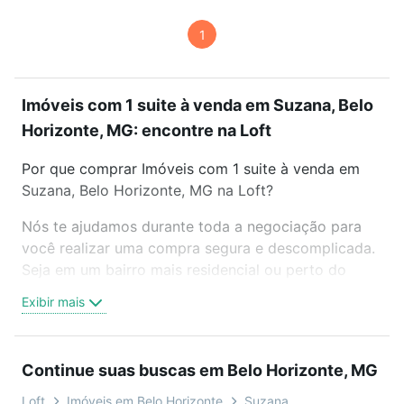
1
Imóveis com 1 suite à venda em Suzana, Belo
Horizonte, MG: encontre na Loft
Por que comprar Imóveis com 1 suite à venda em
Suzana, Belo Horizonte, MG na Loft?
Nós te ajudamos durante toda a negociação para
você realizar uma compra segura e descomplicada.
Seja em um bairro mais residencial ou perto do
trabalho e do metrô, aqui você vai encontrar a
Exibir mais
oferta ideal de Imóveis com 1 suite à venda em
Suzana, Belo Horizonte, MG para conquistar seu
sonho. Agende uma visita presencial ou por
Continue suas buscas em Belo Horizonte, MG
videochamada, é grátis, sem compromisso e você
ainda conta com mais de 46 mil corretores e
Loft
Imóveis em Belo Horizonte
Suzana