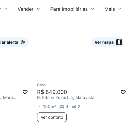
r
Vender
Para Imobiliárias
Mais
iar alerta
Ver mapa
Ver
Casa
Redecorar
Chegou há 2 dias
R$ 849.000
R. Francisco da Costa Menezes, Maravista
R. Edson Zuzart Jr, Maravista
150
m²
3
2
Ver contato