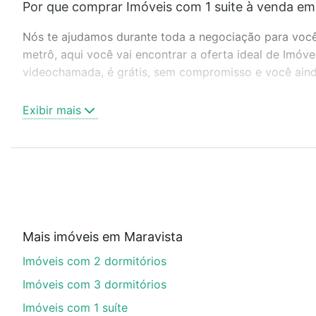
Por que comprar Imóveis com 1 suite à venda em 
Nós te ajudamos durante toda a negociação para você 
metrô, aqui você vai encontrar a oferta ideal de Imóve
videochamada, é grátis, sem compromisso e você ainda
Como escolher um imóvel?
Exibir mais
Use barra de busca no topo para pesquisar por ruas, 
ou sem vaga de garagem para combinar perfeitamente 
Imóveis com 1 suite à venda em Maravista, Niterói, RJ 
Qual o preço de Imóveis com 1 suite à venda em M
Aqui na Loft temos a oferta ideal para você, com Imó
Mais imóveis em Maravista
financiamento imobiliário as parcelas podem se adeq
Imóveis com 2 dormitórios
portal
quanto custa comprar um apartamento
e conte
Imóveis com 3 dormitórios
Imóveis com 1 suíte