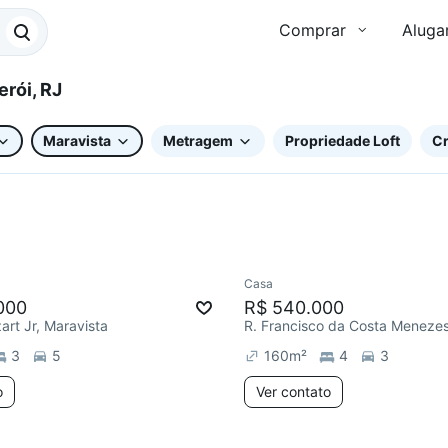
Comprar
Aluga
 Niterói, RJ
Maravista
Metragem
Propriedade Loft
Cr
Casa
000
R$ 540.000
art Jr, Maravista
3
5
160
m²
4
3
o
Ver contato