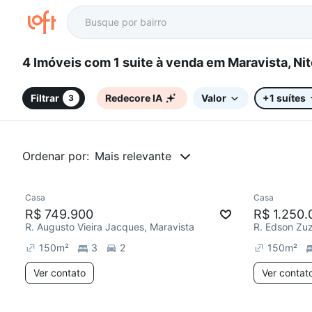
4 Imóveis com 1 suite à venda em Maravista,
Filtrar
Redecore IA
Valor
+1 suítes
3
Ordenar por:
Mais relevante
Casa
Casa
R$ 749.900
R$ 1.250.
R. Augusto Vieira Jacques, Maravista
R. Edson Zuz
150
m²
3
2
150
m²
Ver contato
Ver contat