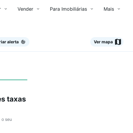
r
Vender
Para Imobiliárias
Mais
iar alerta
Ver mapa
Ver
s taxas
a o seu