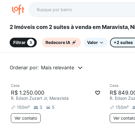
2 Imóveis com 2 suites à venda em Maravis
Filtrar
Redecore IA
Valor
+2 suítes
3
Ordenar por:
Mais relevante
Casa
Casa
Redecor
R$ 1.250.000
R$ 849.0
R. Edson Zuzart Jr, Maravista
R. Edson Zuz
150
m²
3
5
150
m²
Ver contato
Ver contat