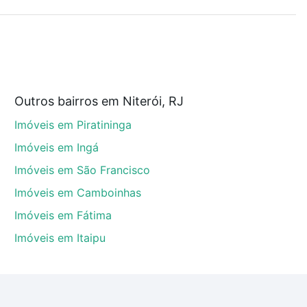
demia, salão de festas ou área verde e encontrar
ustam a partir de R$ 0 e com nossas opções de
Outros bairros em Niterói, RJ
tos envolvidos no processo de compra, veja em nosso
Imóveis em Piratininga
egurança e conforto. Loft, com você até as chaves.
Imóveis em Ingá
Imóveis em São Francisco
Imóveis em Camboinhas
Imóveis em Fátima
Imóveis em Itaipu