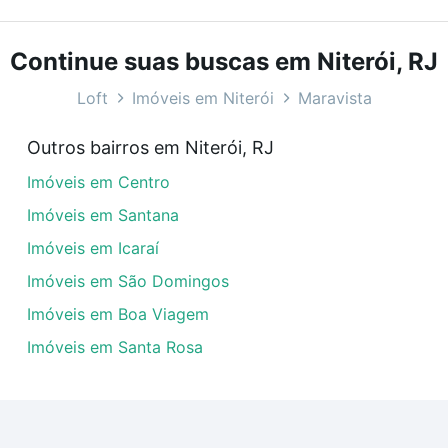
com o preço, metragem e comodidades, como piscina, aca
 ideal para você na Loft.
Continue suas buscas em Niterói, RJ
Maravista, Niterói, RJ?
Loft
Imóveis em Niterói
Maravista
veis com 2 suites à venda em Maravista, Niterói, RJ que c
Outros bairros em Niterói, RJ
uar ao seu orçamento. Se ainda tem alguma dúvida dos cus
Imóveis em Centro
 com a gente para comprar o imóvel dos seus sonhos com s
Imóveis em Santana
Imóveis em Icaraí
Imóveis em São Domingos
Imóveis em Boa Viagem
Imóveis em Santa Rosa