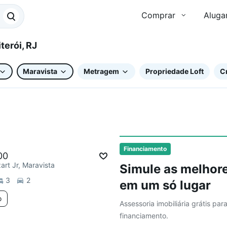
Comprar
Aluga
ta, Niterói, RJ
Maravista
Metragem
Propriedade Loft
Cr
ar
Chegou há 2 dias
Financiamento
00
art Jr, Maravista
Simule as melhore
3
2
em um só lugar
o
Assessoria imobiliária grátis par
financiamento.