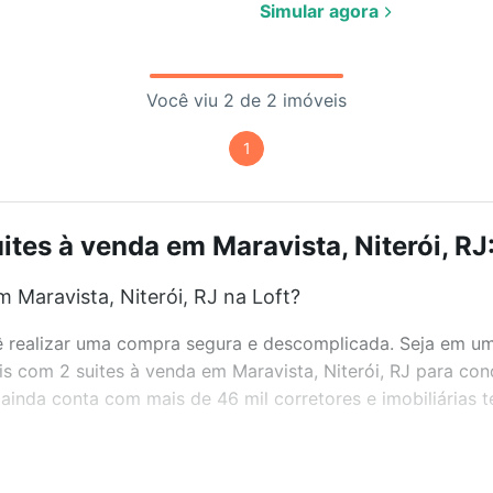
Simular agora
Você viu 2 de 2 imóveis
1
tes à venda em Maravista, Niterói, RJ
 Maravista, Niterói, RJ na Loft?
realizar uma compra segura e descomplicada. Seja em um b
eis com 2 suites à venda em Maravista, Niterói, RJ para co
inda conta com mais de 46 mil corretores e imobiliárias 
bairros e até condomínios favoritos. Você também pode usa