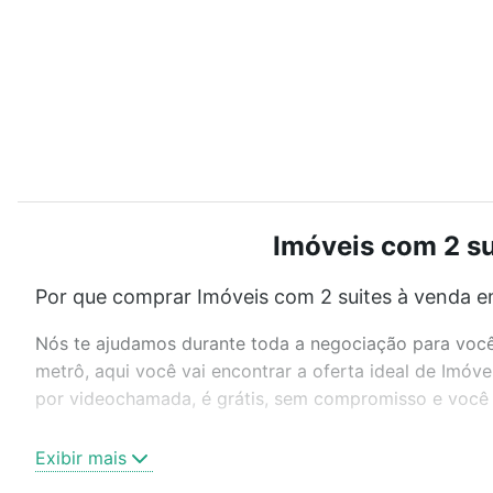
Imóveis com 2 sui
Por que comprar Imóveis com 2 suites à venda em
Nós te ajudamos durante toda a negociação para você 
metrô, aqui você vai encontrar a oferta ideal de Imóv
por videochamada, é grátis, sem compromisso e você a
Como escolher um imóvel?
Exibir mais
Use barra de busca no topo para pesquisar por ruas, 