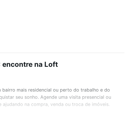
: encontre na Loft
airro mais residencial ou perto do trabalho e do
nquistar seu sonho. Agende uma visita presencial ou
te ajudando na compra, venda ou troca de imóveis.
r os filtros como quantidade de quartos, suítes, com