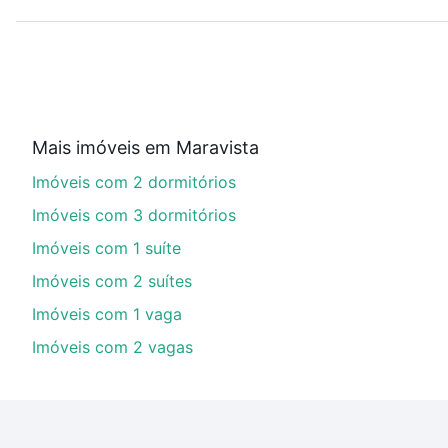
ou sem vaga de garagem para combinar perfeitamente 
Imóveis com 2 suites à venda em Maravista, Niterói, RJ
Qual o preço de Imóveis com 2 suites à venda em 
Aqui na Loft temos a oferta ideal para você, com Imó
Mais imóveis em Maravista
financiamento imobiliário as parcelas podem se adeq
Imóveis com 2 dormitórios
portal
quanto custa comprar um apartamento
e conte
Imóveis com 3 dormitórios
Imóveis com 1 suíte
Imóveis com 2 suítes
Imóveis com 1 vaga
Imóveis com 2 vagas