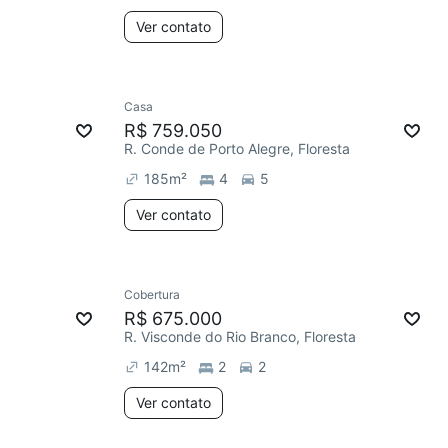
Ver contato
Casa
R$ 759.050
R. Conde de Porto Alegre, Floresta
185
m²
4
5
Ver contato
Cobertura
R$ 675.000
R. Visconde do Rio Branco, Floresta
142
m²
2
2
Ver contato