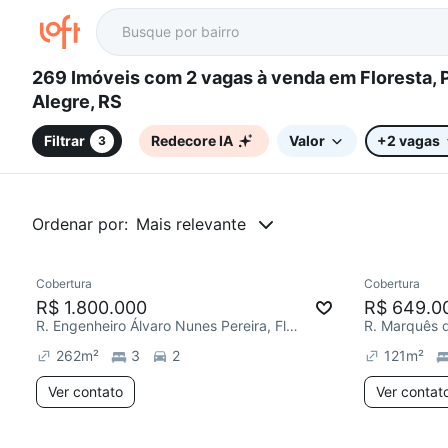
269 Imóveis com 2 vagas à venda em Floresta, Porto
Alegre, RS
Filtrar
Redecore IA
Valor
+2 vagas
3
Ordenar por:
Mais relevante
Cobertura
Cobertura
Redecorar
Redecor
R$ 1.800.000
R$ 649.0
R. Engenheiro Álvaro Nunes Pereira, Floresta
R. Marquês d
262
m²
3
2
121
m²
Ver contato
Ver contat