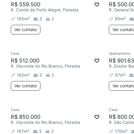
R$ 559.500
R$ 500.0
R. Conde de Porto Alegre, Floresta
R. General N
165
m²
3
2
95
m²
Ver contato
Ver contat
Casa
Apartamento
R$ 512.000
R$ 901.63
R. Visconde do Rio Branco, Floresta
R. Doutor Ba
160
m²
3
2
97
m²
Ver contato
Ver contat
Casa
Casa
R$ 850.000
R$ 800.0
R. Visconde do Rio Branco, Floresta
R. São Carlos
167
m²
3
2
170
m²