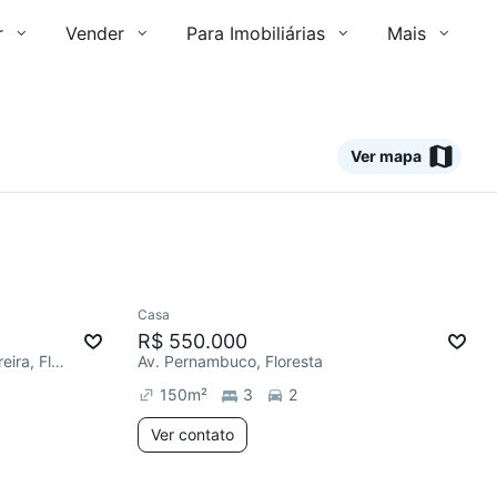
r
Vender
Para Imobiliárias
Mais
Ver mapa
Ver
Casa
Redecorar
Chegou este mês
R$ 550.000
R. Engenheiro Álvaro Nunes Pereira, Floresta
Av. Pernambuco, Floresta
150
m²
3
2
Ver contato