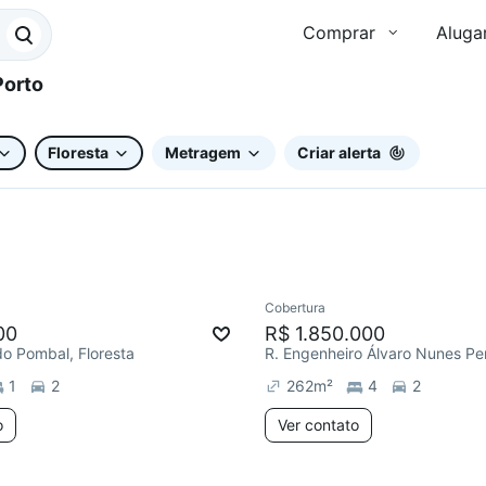
Comprar
Aluga
Floresta
Metragem
Criar alerta
Cobertura
ar
Redecorar
00
R$ 1.850.000
o Pombal, Floresta
1
2
262
m²
4
2
o
Ver contato