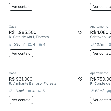
Ver contato
Ver contat
Casa
Apartamento
R$ 1.985.500
R$ 1.080.
R. Sete de Abril, Floresta
Cristovao Co
530
m²
4
4
107
m²
Ver contato
Ver contat
Casa
Apartamento
R$ 931.000
R$ 750.0
R. Almirante Barroso, Floresta
R. Conde de 
183
m²
4
5
68
m²
Ver contato
Ver contat