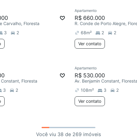
Apartamento
000
R$ 660.000
e Carvalho, Floresta
R. Conde de Porto Alegre, Flor
3
2
68
m²
2
2
o
Ver contato
Apartamento
00
R$ 530.000
 Constant, Floresta
Av. Benjamin Constant, Florest
3
2
108
m²
3
2
o
Ver contato
Você viu 38 de 269 imóveis