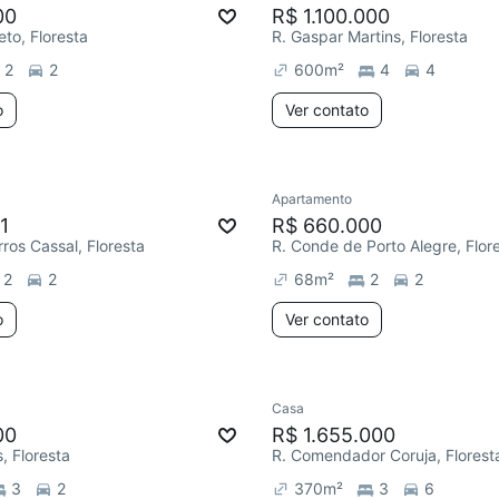
00
R$ 1.100.000
eto, Floresta
R. Gaspar Martins, Floresta
2
2
600
m²
4
4
o
Ver contato
Apartamento
1
R$ 660.000
rros Cassal, Floresta
R. Conde de Porto Alegre, Flor
2
2
68
m²
2
2
o
Ver contato
Casa
00
R$ 1.655.000
, Floresta
R. Comendador Coruja, Florest
3
2
370
m²
3
6