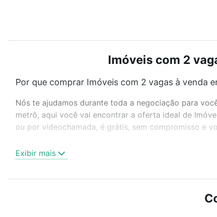
Imóveis com 2 vaga
Por que comprar Imóveis com 2 vagas à venda em
Nós te ajudamos durante toda a negociação para você 
metrô, aqui você vai encontrar a oferta ideal de Imóv
ou por videochamada, é grátis, sem compromisso e voc
Como escolher um imóvel?
Exibir mais
Use barra de busca no topo para pesquisar por ruas, 
ou sem vaga de garagem para combinar perfeitamente 
Imóveis com 2 vagas à venda em Floresta, Porto Alegre
Co
Qual o preço de Imóveis com 2 vagas à venda em 