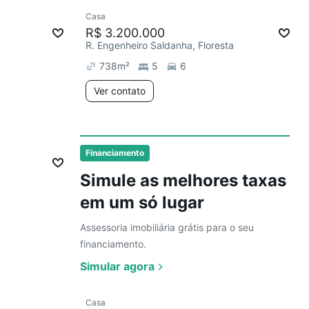
Ver
Casa
Redecorar
R$ 3.200.000
R. Engenheiro Saldanha, Floresta
738
m²
5
6
Ver contato
Ver
Financiamento
Simule as melhores taxas
em um só lugar
Assessoria imobiliária grátis para o seu
financiamento.
Simular agora
Ver
Casa