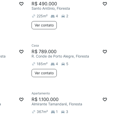
R$ 490.000
Santo Antônio, Floresta
225
m²
4
2
Ver contato
Casa
R$ 789.000
esta
R. Conde de Porto Alegre, Floresta
185
m²
4
5
Ver contato
Apartamento
R$ 1.100.000
a
Almirante Tamandaré, Floresta
367
m²
1
3