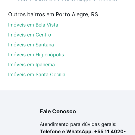
veis com 2 vagas à venda em Floresta, Porto Alegre, RS q
Outros bairros em Porto Alegre, RS
uar ao seu orçamento. Se ainda tem alguma dúvida dos cus
Imóveis em Bela Vista
 com a gente para comprar o imóvel dos seus sonhos com s
Imóveis em Centro
Imóveis em Santana
Imóveis em Higienópolis
Imóveis em Ipanema
Imóveis em Santa Cecília
Fale Conosco
Atendimento para dúvidas gerais:
Telefone e WhatsApp: +55 11 4020-