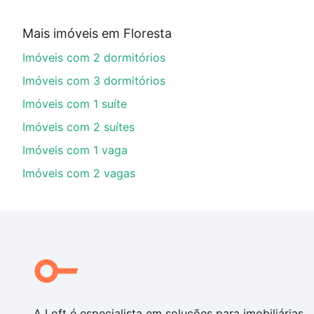
Aqui na Loft temos a oferta ideal para você, com Imó
Mais imóveis em Floresta
financiamento imobiliário as parcelas podem se adeq
Imóveis com 2 dormitórios
portal
quanto custa comprar um apartamento
e conte
Imóveis com 3 dormitórios
Imóveis com 1 suíte
Imóveis com 2 suítes
Imóveis com 1 vaga
Imóveis com 2 vagas
A Loft é especialista em soluções para imobiliárias,