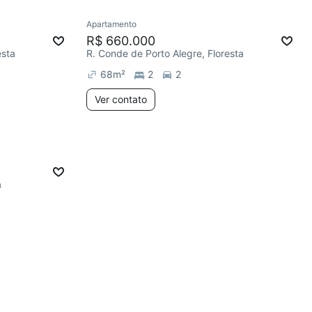
Apartamento
R$ 660.000
esta
R. Conde de Porto Alegre, Floresta
68
m²
2
2
Ver contato
a