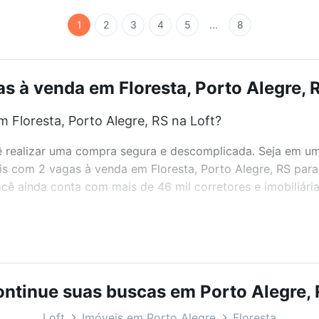
1
2
3
4
5
...
8
s à venda em Floresta, Porto Alegre, R
 Floresta, Porto Alegre, RS na Loft?
realizar uma compra segura e descomplicada. Seja em um b
eis com 2 vagas à venda em Floresta, Porto Alegre, RS par
ê ainda conta com mais de 46 mil corretores e imobiliári
bairros e até condomínios favoritos. Você também pode usa
com o preço, metragem e comodidades, como piscina, aca
, RS ideal para você na Loft.
ntinue suas buscas em Porto Alegre,
Floresta, Porto Alegre, RS?
Loft
Imóveis em Porto Alegre
Floresta