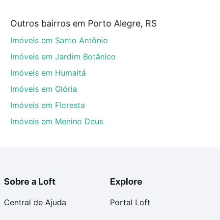
ue custam a partir de R$ 0 e com nossas opções de
Outros bairros em Porto Alegre, RS
tos envolvidos no processo de compra, veja em nosso
Imóveis em Santo Antônio
egurança e conforto. Loft, com você até as chaves.
Imóveis em Jardim Botânico
Imóveis em Humaitá
Imóveis em Glória
Imóveis em Floresta
Imóveis em Menino Deus
Sobre a Loft
Explore
Central de Ajuda
Portal Loft