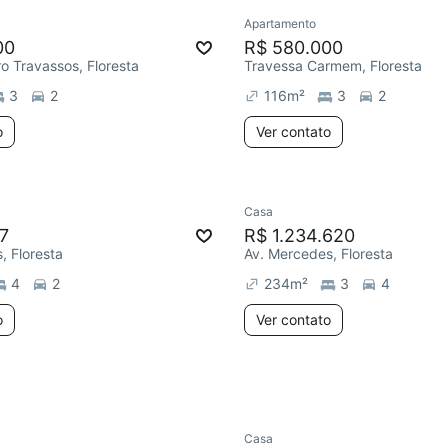
Apartamento
Redecorar
00
R$ 580.000
ro Travassos, Floresta
Travessa Carmem, Floresta
3
2
116
m²
3
2
o
Ver contato
Casa
Redecorar
7
R$ 1.234.620
, Floresta
Av. Mercedes, Floresta
4
2
234
m²
3
4
o
Ver contato
Casa