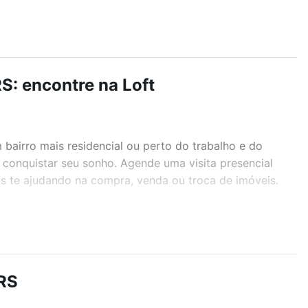
S: encontre na Loft
airro mais residencial ou perto do trabalho e do
a conquistar seu sonho. Agende uma visita presencial
as te ajudando na compra, venda ou troca de imóveis.
r os filtros como quantidade de quartos, suítes, com
demia, salão de festas ou área verde e encontrar
 RS