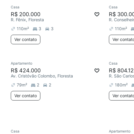
Casa
Casa
R$ 200.000
R$ 300.0
R. Fênix, Floresta
R. Conselhei
110
m²
3
3
110
m²
Ver contato
Ver contat
Apartamento
Casa
Redecorar
R$ 424.000
R$ 804.12
Av. Cristóvão Colombo, Floresta
R. São Carlos
79
m²
2
2
180
m²
Ver contato
Ver contat
Casa
Apartamento
Chegou este mês