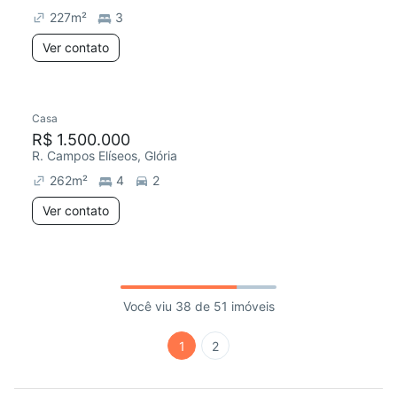
227
m²
3
Ver contato
Casa
R$ 1.500.000
R. Campos Elíseos, Glória
262
m²
4
2
Ver contato
Você viu 38 de 51 imóveis
1
2