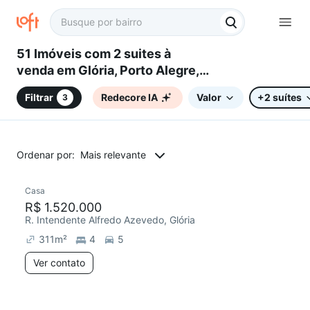
51 Imóveis com 2 suites à
venda em Glória, Porto Alegre,
RS
Filtrar
Redecore IA
Valor
+2 suítes
3
Ordenar por:
Mais relevante
Casa
Redecorar
R$ 1.520.000
R. Intendente Alfredo Azevedo, Glória
311
m²
4
5
Ver contato
10 anúncios