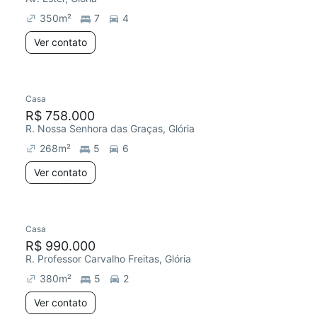
350
m²
7
4
Ver contato
Casa
Redecorar
R$ 758.000
R. Nossa Senhora das Graças, Glória
268
m²
5
6
Ver contato
Casa
Redecorar
Chegou este mês
R$ 990.000
R. Professor Carvalho Freitas, Glória
380
m²
5
2
Ver contato