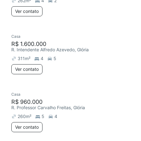
262
m²
4
2
Ver contato
Casa
Redecorar
Chegou este mês
R$ 1.600.000
R. Intendente Alfredo Azevedo, Glória
311
m²
4
5
Ver contato
Casa
R$ 960.000
R. Professor Carvalho Freitas, Glória
260
m²
5
4
Ver contato