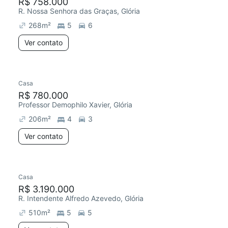
R$ 758.000
R. Nossa Senhora das Graças, Glória
268
m²
5
6
Ver contato
Casa
R$ 780.000
Professor Demophilo Xavier, Glória
206
m²
4
3
Ver contato
Casa
R$ 3.190.000
R. Intendente Alfredo Azevedo, Glória
510
m²
5
5