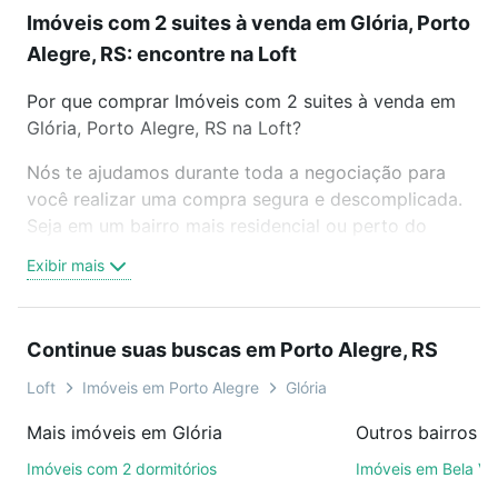
Imóveis com 2 suites à venda em Glória, Porto
Alegre, RS: encontre na Loft
Por que comprar Imóveis com 2 suites à venda em
Glória, Porto Alegre, RS na Loft?
Nós te ajudamos durante toda a negociação para
você realizar uma compra segura e descomplicada.
Seja em um bairro mais residencial ou perto do
trabalho e do metrô, aqui você vai encontrar a
Exibir mais
oferta ideal de Imóveis com 2 suites à venda em
Glória, Porto Alegre, RS para conquistar seu sonho.
Agende uma visita presencial ou por videochamada,
Continue suas buscas em Porto Alegre, RS
é grátis, sem compromisso e você ainda conta com
mais de 46 mil corretores e imobiliárias te ajudando
Loft
Imóveis em Porto Alegre
Glória
na compra, venda ou troca de imóveis.
Mais imóveis em Glória
Como escolher um imóvel?
Imóveis com 2 dormitórios
Imóveis em Bela Vi