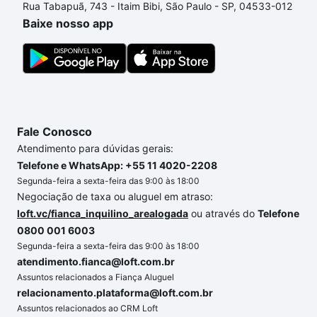
Rua Tabapuã, 743 - Itaim Bibi, São Paulo - SP, 04533-012
custa comprar um apartamento
e conte com a
Baixe nosso app
gente para comprar o imóvel dos seus sonhos com
segurança e conforto. Loft, com você até as
chaves.
Fale Conosco
Atendimento para dúvidas gerais:
Telefone e WhatsApp: +55 11 4020-2208
Segunda-feira a sexta-feira das 9:00 às 18:00
Negociação de taxa ou aluguel em atraso:
loft.vc/fianca_inquilino_arealogada
ou através do
Telefone
0800 001 6003
Segunda-feira a sexta-feira das 9:00 às 18:00
atendimento.fianca@loft.com.br
Assuntos relacionados a Fiança Aluguel
relacionamento.plataforma@loft.com.br
Assuntos relacionados ao CRM Loft