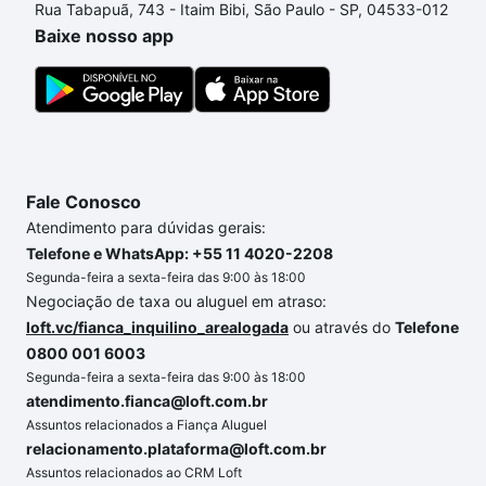
Rua Tabapuã, 743 - Itaim Bibi, São Paulo - SP, 04533-012
processo de compra, veja em nosso portal
quanto
Baixe nosso app
custa comprar um apartamento
e conte com a
gente para comprar o imóvel dos seus sonhos com
segurança e conforto. Loft, com você até as
chaves.
Fale Conosco
Atendimento para dúvidas gerais:
Telefone e WhatsApp: +55 11 4020-2208
Segunda-feira a sexta-feira das 9:00 às 18:00
Negociação de taxa ou aluguel em atraso:
loft.vc/fianca_inquilino_arealogada
ou através do
Telefone
0800 001 6003
Segunda-feira a sexta-feira das 9:00 às 18:00
atendimento.fianca@loft.com.br
Assuntos relacionados a Fiança Aluguel
relacionamento.plataforma@loft.com.br
Assuntos relacionados ao CRM Loft