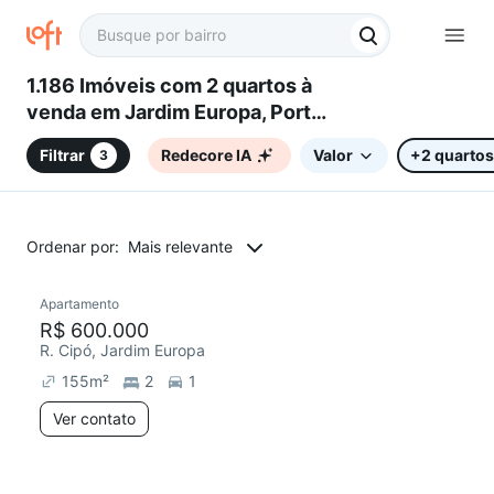
1.186 Imóveis com 2 quartos à
venda em Jardim Europa, Porto
Alegre, RS
Filtrar
Redecore IA
Valor
+2 quartos
3
Ordenar por:
Mais relevante
Apartamento
Chegou este mês
R$ 600.000
R. Cipó, Jardim Europa
155
m²
2
1
Ver contato