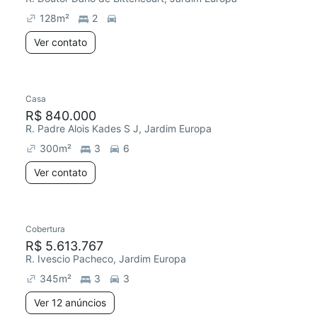
128
m²
2
Ver contato
Casa
Redecorar
R$ 840.000
R. Padre Alois Kades S J, Jardim Europa
300
m²
3
6
Ver contato
12 anúncios
Cobertura
Chegou este mês
R$ 5.613.767
R. Ivescio Pacheco, Jardim Europa
345
m²
3
3
Ver 12 anúncios