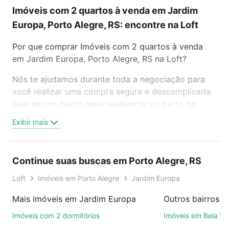
Imóveis com 2 quartos à venda em Jardim
Europa, Porto Alegre, RS: encontre na Loft
Por que comprar Imóveis com 2 quartos à venda
em Jardim Europa, Porto Alegre, RS na Loft?
Nós te ajudamos durante toda a negociação para
você realizar uma compra segura e descomplicada.
Seja em um bairro mais residencial ou perto do
trabalho e do metrô, aqui você vai encontrar a
Exibir mais
oferta ideal de Imóveis com 2 quartos à venda em
Jardim Europa, Porto Alegre, RS para conquistar
seu sonho. Agende uma visita presencial ou por
Continue suas buscas em Porto Alegre, RS
videochamada, é grátis, sem compromisso e você
ainda conta com mais de 46 mil corretores e
Loft
Imóveis em Porto Alegre
Jardim Europa
imobiliárias te ajudando na compra, venda ou troca
Mais imóveis em Jardim Europa
de imóveis.
Imóveis com 2 dormitórios
Imóveis em Bela Vi
Como escolher um imóvel?