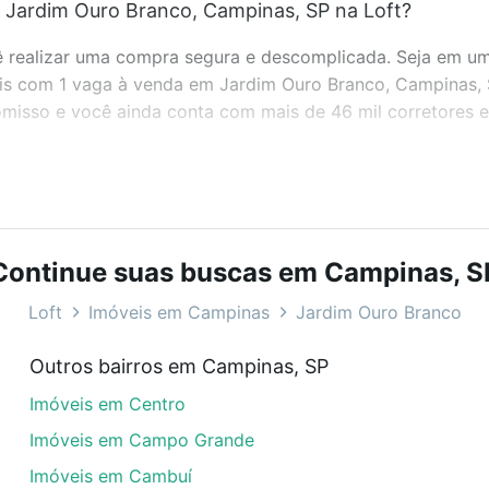
 Jardim Ouro Branco, Campinas, SP na Loft?
realizar uma compra segura e descomplicada. Seja em um b
veis com 1 vaga à venda em Jardim Ouro Branco, Campinas,
misso e você ainda conta com mais de 46 mil corretores e 
bairros e até condomínios favoritos. Você também pode usa
com o preço, metragem e comodidades, como piscina, aca
Continue suas buscas em Campinas, S
ampinas, SP ideal para você na Loft.
Loft
Imóveis em Campinas
Jardim Ouro Branco
 Jardim Ouro Branco, Campinas, SP?
Outros bairros em Campinas, SP
óveis com 1 vaga à venda em Jardim Ouro Branco, Campinas
Imóveis em Centro
em se adequar ao seu orçamento. Se ainda tem alguma dúv
amento
e conte com a gente para comprar o imóvel dos se
Imóveis em Campo Grande
Imóveis em Cambuí