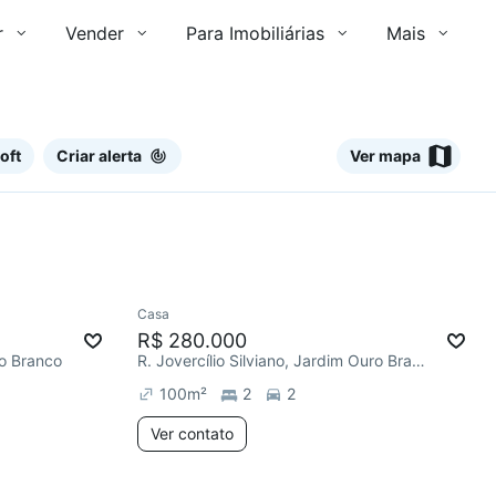
r
Vender
Para Imobiliárias
Mais
oft
Criar alerta
Ver mapa
Ver
Casa
Chegou este mês
R$ 280.000
o Branco
R. Jovercílio Silviano, Jardim Ouro Branco
100
m²
2
2
Ver contato