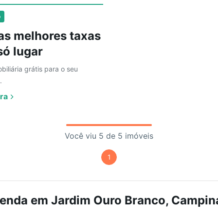
o
as melhores taxas
ó lugar
biliária grátis para o seu
.
ra
Você viu 5 de 5 imóveis
1
venda em Jardim Ouro Branco, Campinas