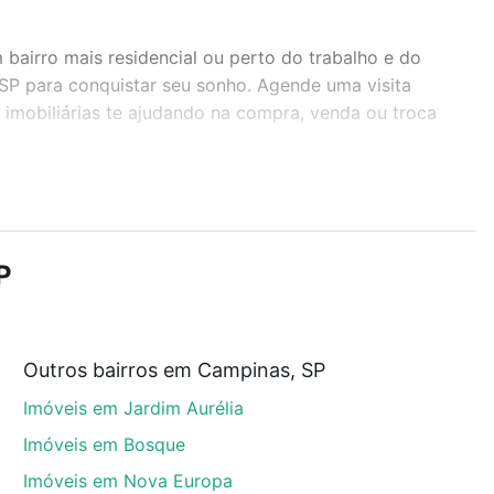
airro mais residencial ou perto do trabalho e do
 SP para conquistar seu sonho. Agende uma visita
imobiliárias te ajudando na compra, venda ou troca
r os filtros como quantidade de quartos, suítes, com
demia, salão de festas ou área verde e encontrar
P
Outros bairros em Campinas, SP
, SP que custam a partir de R$ 0 e com nossas
Imóveis em Jardim Aurélia
ida dos custos envolvidos no processo de compra,
us sonhos com segurança e conforto. Loft, com você
Imóveis em Bosque
Imóveis em Nova Europa