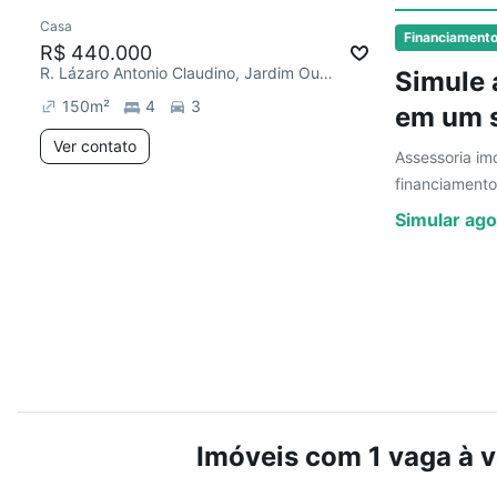
Casa
Chegou este mês
Financiament
R$ 440.000
R. Lázaro Antonio Claudino, Jardim Ouro Branco
Simule 
150
m²
4
3
em um s
Ver contato
Assessoria imo
financiamento
Simular ago
Imóveis com 1 vaga à 