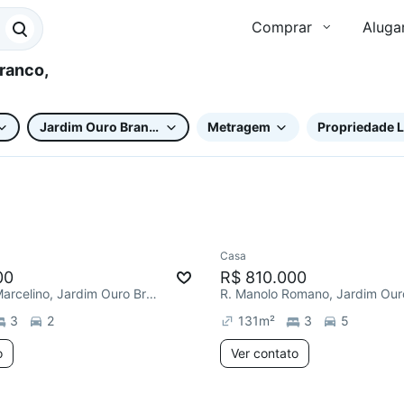
Comprar
Aluga
Jardim Ouro Branco
Metragem
Propriedade L
Casa
e mês
00
R$ 810.000
R. Denizart Marcelino, Jardim Ouro Branco
R. Manolo Romano, Jardim Our
3
2
131
m²
3
5
o
Ver contato