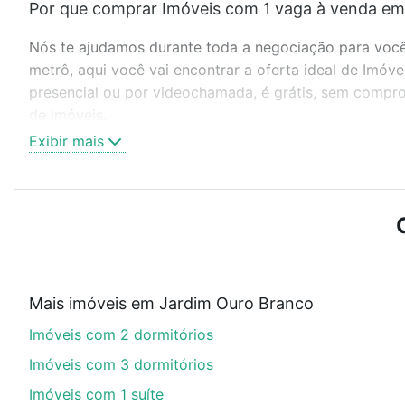
Por que comprar Imóveis com 1 vaga à venda em
Nós te ajudamos durante toda a negociação para você 
metrô, aqui você vai encontrar a oferta ideal de Imó
presencial ou por videochamada, é grátis, sem compro
de imóveis.
Exibir mais
Como escolher um imóvel?
Use barra de busca no topo para pesquisar por ruas, 
ou sem vaga de garagem para combinar perfeitamente 
Imóveis com 1 vaga à venda em Jardim Ouro Branco, C
Qual o preço de Imóveis com 1 vaga à venda em
Mais imóveis em Jardim Ouro Branco
Aqui na Loft temos a oferta ideal para você, com Im
Imóveis com 2 dormitórios
opções de financiamento imobiliário as parcelas pod
veja em nosso portal
quanto custa comprar um apart
Imóveis com 3 dormitórios
até as chaves.
Imóveis com 1 suíte