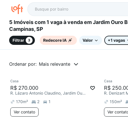
5 Imóveis com 1 vaga à venda em Jardim Ouro Branco,
Campinas, SP
Filtrar
Redecore IA
Valor
+1 vagas
3
Ordenar por:
Mais relevante
Casa
Casa
Chegou este mês
Chegou est
R$ 270.000
R$ 250.0
R. Lázaro Antonio Claudino, Jardim Ouro Branco
170
m²
2
1
150
m²
Ver contato
Ver contat