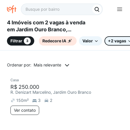
4 Imóveis com 2 vagas à venda
em Jardim Ouro Branco,
Campinas, SP
Filtrar
Redecore IA
Valor
+2 vagas
3
Ordenar por:
Mais relevante
Casa
Chegou este mês
R$ 250.000
R. Denizart Marcelino, Jardim Ouro Branco
150
m²
3
2
Ver contato