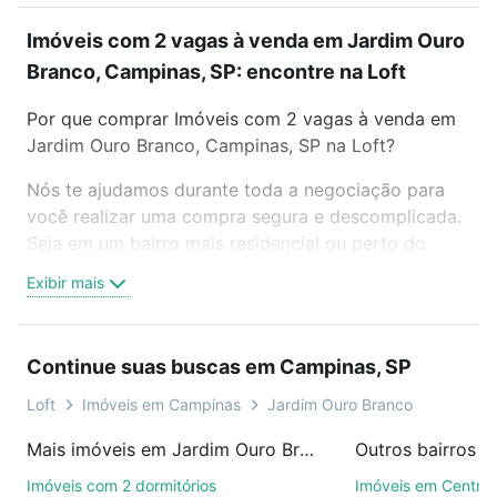
Imóveis com 2 vagas à venda em Jardim Ouro
Branco, Campinas, SP: encontre na Loft
Por que comprar Imóveis com 2 vagas à venda em
Jardim Ouro Branco, Campinas, SP na Loft?
Nós te ajudamos durante toda a negociação para
você realizar uma compra segura e descomplicada.
Seja em um bairro mais residencial ou perto do
trabalho e do metrô, aqui você vai encontrar a
Exibir mais
oferta ideal de Imóveis com 2 vagas à venda em
Jardim Ouro Branco, Campinas, SP para conquistar
seu sonho. Agende uma visita presencial ou por
Continue suas buscas em Campinas, SP
videochamada, é grátis, sem compromisso e você
ainda conta com mais de 46 mil corretores e
Loft
Imóveis em Campinas
Jardim Ouro Branco
imobiliárias te ajudando na compra, venda ou troca
Mais imóveis em Jardim Ouro Branco
Outros bairros 
de imóveis.
Imóveis com 2 dormitórios
Imóveis em Centro