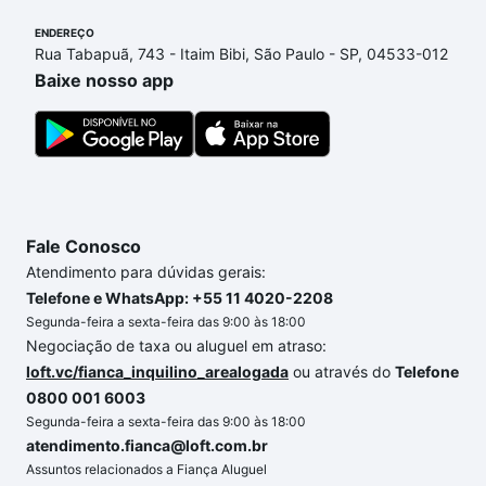
ainda tem alguma dúvida dos custos envolvidos no
ENDEREÇO
processo de compra, veja em nosso portal
quanto
Rua Tabapuã, 743 - Itaim Bibi, São Paulo - SP, 04533-012
custa comprar um apartamento
e conte com a
Baixe nosso app
gente para comprar o imóvel dos seus sonhos com
segurança e conforto. Loft, com você até as
chaves.
Fale Conosco
Atendimento para dúvidas gerais:
Telefone e WhatsApp: +55 11 4020-2208
Segunda-feira a sexta-feira das 9:00 às 18:00
Negociação de taxa ou aluguel em atraso:
loft.vc/fianca_inquilino_arealogada
ou através do
Telefone
0800 001 6003
Segunda-feira a sexta-feira das 9:00 às 18:00
atendimento.fianca@loft.com.br
Assuntos relacionados a Fiança Aluguel