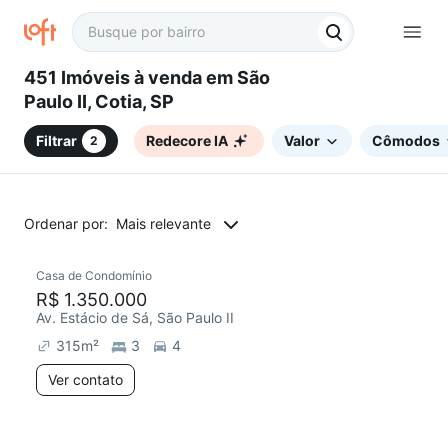
451 Imóveis à venda em São
Paulo II, Cotia, SP
Filtrar
Redecore IA
Valor
Cômodos
2
Ordenar por:
Mais relevante
Casa de Condomínio
R$ 1.350.000
Av. Estácio de Sá, São Paulo II
315
m²
3
4
Ver contato