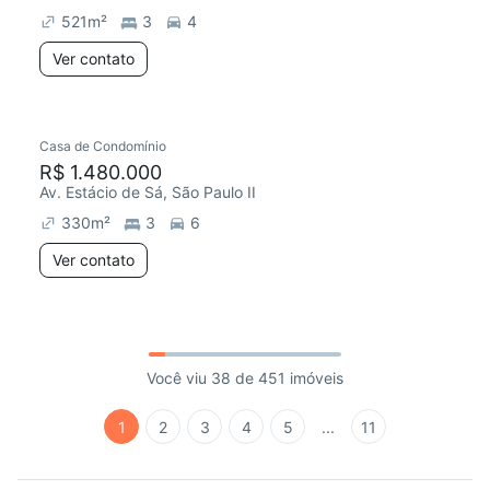
521
m²
3
4
Ver contato
Casa de Condomínio
R$ 1.480.000
Av. Estácio de Sá, São Paulo II
330
m²
3
6
Ver contato
Você viu 38 de 451 imóveis
1
2
3
4
5
...
11