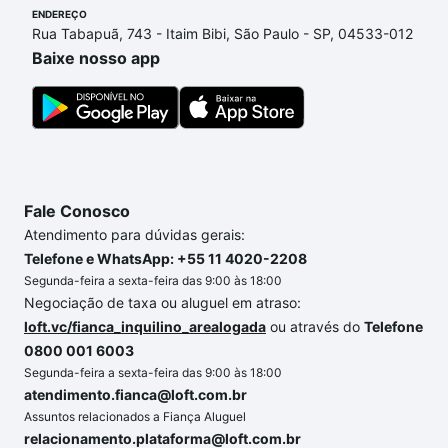
ENDEREÇO
o imóvel dos seus sonhos com segurança e
Rua Tabapuã, 743 - Itaim Bibi, São Paulo - SP, 04533-012
conforto. Loft, com você até as chaves.
Baixe nosso app
Fale Conosco
Atendimento para dúvidas gerais:
Telefone e WhatsApp: +55 11 4020-2208
Segunda-feira a sexta-feira das 9:00 às 18:00
Negociação de taxa ou aluguel em atraso:
loft.vc/fianca_inquilino_arealogada
ou através do
Telefone
0800 001 6003
Segunda-feira a sexta-feira das 9:00 às 18:00
atendimento.fianca@loft.com.br
Assuntos relacionados a Fiança Aluguel
relacionamento.plataforma@loft.com.br