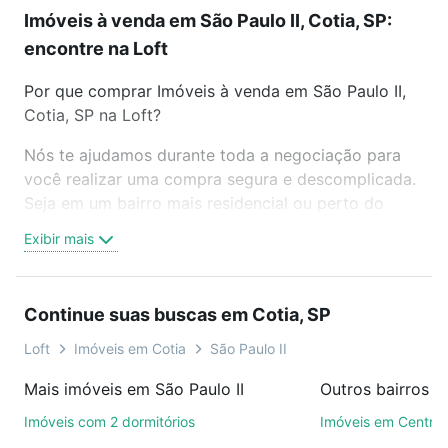
Imóveis à venda em São Paulo II, Cotia, SP:
encontre na Loft
Por que comprar Imóveis à venda em São Paulo II,
Cotia, SP na Loft?
Nós te ajudamos durante toda a negociação para
você realizar uma compra segura e descomplicada.
Seja em um bairro mais residencial ou perto do
trabalho e do metrô, aqui você vai encontrar a
Exibir mais
oferta ideal de Imóveis à venda em São Paulo II,
Cotia, SP para conquistar seu sonho. Agende uma
visita presencial ou por videochamada, é grátis, sem
Continue suas buscas em Cotia, SP
compromisso e você ainda conta com mais de 46
mil corretores e imobiliárias te ajudando na compra,
Loft
Imóveis em Cotia
São Paulo II
venda ou troca de imóveis.
Mais imóveis em São Paulo II
Outros bairros e
Como escolher um imóvel?
Imóveis com 2 dormitórios
Imóveis em Centro