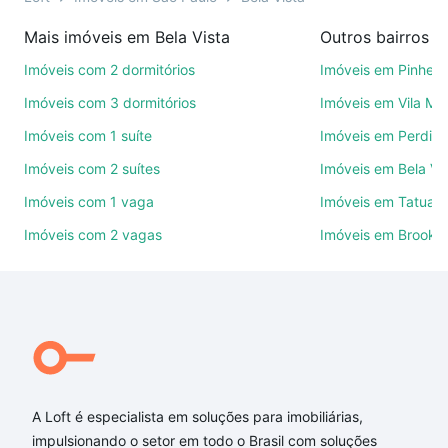
imobiliárias te ajudando na compra, venda ou troca
Mais imóveis em Bela Vista
Outros bairros e
de imóveis.
Imóveis com 2 dormitórios
Imóveis em Pinheir
Como escolher um imóvel?
Imóveis com 3 dormitórios
Imóveis em Vila Ma
Use barra de busca no topo para pesquisar por
Imóveis com 1 suíte
Imóveis em Perdize
ruas, bairros e até condomínios favoritos. Você
Imóveis com 2 suítes
Imóveis em Bela Vi
também pode usar os filtros como quantidade de
quartos, suítes, com ou sem vaga de garagem para
Imóveis com 1 vaga
Imóveis em Tatuap
combinar perfeitamente com o preço, metragem e
Imóveis com 2 vagas
Imóveis em Brookli
comodidades, como piscina, academia, salão de
festas ou área verde e encontrar Imóveis à venda
em dona antonia de queiros - Bela Vista, São Paulo,
SP ideal para você na Loft.
Qual o preço de Imóveis à venda em dona antonia
de queiros - Bela Vista, São Paulo, SP?
A Loft é especialista em soluções para imobiliárias,
Aqui na Loft temos a oferta ideal para você, com
impulsionando o setor em todo o Brasil com soluções
Imóveis à venda em dona antonia de queiros - Bela