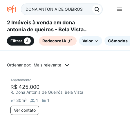
2 Imóveis à venda em dona
antonia de queiros - Bela Vista,
São Paulo, SP
Filtrar
Redecore IA
Valor
Cômodos
3
Ordenar por:
Mais relevante
Apartamento
Redecorar
R$ 425.000
R. Dona Antônia de Queirós, Bela Vista
30
m²
1
1
Ver contato