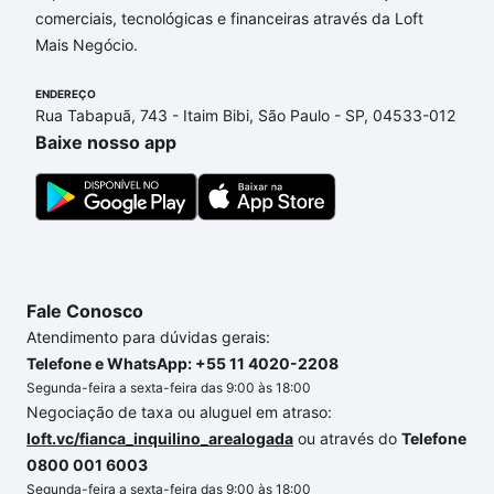
comerciais, tecnológicas e financeiras através da Loft
Vista, São Paulo, SP que custam a partir de R$ 0 e
Mais Negócio.
com nossas opções de financiamento imobiliário as
parcelas podem se adequar ao seu orçamento. Se
ENDEREÇO
ainda tem alguma dúvida dos custos envolvidos no
Rua Tabapuã, 743 - Itaim Bibi, São Paulo - SP, 04533-012
processo de compra, veja em nosso portal
quanto
Baixe nosso app
custa comprar um apartamento
e conte com a
gente para comprar o imóvel dos seus sonhos com
segurança e conforto. Loft, com você até as
chaves.
Fale Conosco
Atendimento para dúvidas gerais:
Telefone e WhatsApp: +55 11 4020-2208
Segunda-feira a sexta-feira das 9:00 às 18:00
Negociação de taxa ou aluguel em atraso:
loft.vc/fianca_inquilino_arealogada
ou através do
Telefone
0800 001 6003
Segunda-feira a sexta-feira das 9:00 às 18:00