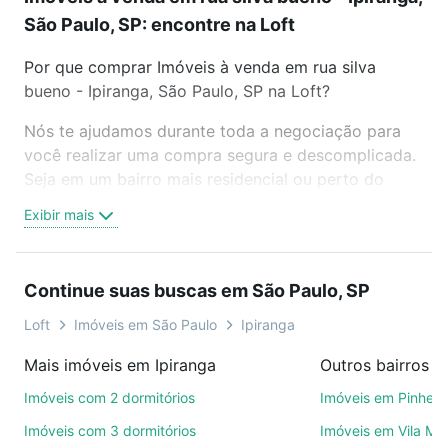
São Paulo, SP: encontre na Loft
Por que comprar Imóveis à venda em rua silva
bueno - Ipiranga, São Paulo, SP na Loft?
Nós te ajudamos durante toda a negociação para
você realizar uma compra segura e descomplicada.
Seja em um bairro mais residencial ou perto do
trabalho e do metrô, aqui você vai encontrar a
Exibir mais
oferta ideal de Imóveis à venda em rua silva bueno -
Ipiranga, São Paulo, SP para conquistar seu sonho.
Agende uma visita presencial ou por videochamada,
Continue suas buscas em São Paulo, SP
é grátis, sem compromisso e você ainda conta com
mais de 46 mil corretores e imobiliárias te ajudando
Loft
Imóveis em São Paulo
Ipiranga
na compra, venda ou troca de imóveis.
Mais imóveis em Ipiranga
Outros bairros e
Como escolher um imóvel?
Imóveis com 2 dormitórios
Imóveis em Pinheir
Use barra de busca no topo para pesquisar por
Imóveis com 3 dormitórios
Imóveis em Vila Ma