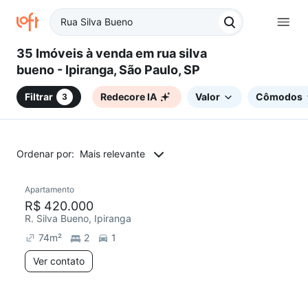
35 Imóveis à venda em rua silva
bueno - Ipiranga, São Paulo, SP
Filtrar
Redecore IA
Valor
Cômodos
3
Ordenar por:
Mais relevante
Apartamento
Redecorar
R$ 420.000
R. Silva Bueno, Ipiranga
74
m²
2
1
Ver contato