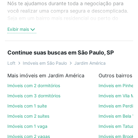
Nós te ajudamos durante toda a negociação para
você realizar uma compra segura e descomplicada.
Seja em um bairro mais residencial ou perto do
trabalho e do metrô, aqui você vai encontrar a
Exibir mais
oferta ideal de Imóveis à venda em al. tiete - Jardim
América, São Paulo, SP para conquistar seu sonho.
Agende uma visita presencial ou por videochamada,
Continue suas buscas em São Paulo, SP
é grátis, sem compromisso e você ainda conta com
mais de 46 mil corretores e imobiliárias te ajudando
Loft
Imóveis em São Paulo
Jardim América
na compra, venda ou troca de imóveis.
Mais imóveis em Jardim América
Outros bairros e
Como escolher um imóvel?
Imóveis com 2 dormitórios
Imóveis em Pinheir
Use barra de busca no topo para pesquisar por
Imóveis com 3 dormitórios
Imóveis em Vila Ma
ruas, bairros e até condomínios favoritos. Você
Imóveis com 1 suíte
Imóveis em Perdize
também pode usar os filtros como quantidade de
Imóveis com 2 suítes
Imóveis em Bela Vi
quartos, suítes, com ou sem vaga de garagem para
combinar perfeitamente com o preço, metragem e
Imóveis com 1 vaga
Imóveis em Tatuap
comodidades, como piscina, academia, salão de
Imóveis com 2 vagas
Imóveis em Brookli