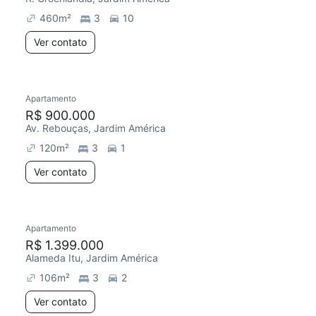
460
m²
3
10
Ver contato
Apartamento
Redecorar
R$ 900.000
Av. Rebouças, Jardim América
120
m²
3
1
Ver contato
Apartamento
Redecorar
Chegou este mês
R$ 1.399.000
Alameda Itu, Jardim América
106
m²
3
2
Ver contato