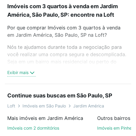
Imóveis com 3 quartos à venda em Jardim
América, São Paulo, SP: encontre na Loft
Por que comprar Imóveis com 3 quartos à venda
em Jardim América, São Paulo, SP na Loft?
Nós te ajudamos durante toda a negociação para
você realizar uma compra segura e descomplicada.
Seja em um bairro mais residencial ou perto do
trabalho e do metrô, aqui você vai encontrar a
Exibir mais
oferta ideal de Imóveis com 3 quartos à venda em
Jardim América, São Paulo, SP para conquistar seu
sonho. Agende uma visita presencial ou por
Continue suas buscas em São Paulo, SP
videochamada, é grátis, sem compromisso e você
ainda conta com mais de 46 mil corretores e
Loft
Imóveis em São Paulo
Jardim América
imobiliárias te ajudando na compra, venda ou troca
Mais imóveis em Jardim América
Outros bairros e
de imóveis.
Imóveis com 2 dormitórios
Imóveis em Pinheir
Como escolher um imóvel?