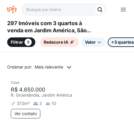
297 Imóveis com 3 quartos à
venda em Jardim América, São
Paulo, SP
Filtrar
Redecore IA
Valor
+3 quartos
3
Ordenar por:
Mais relevante
Casa
R$ 4.650.000
R. Groenlândia, Jardim América
372
m²
3
10
Ver contato