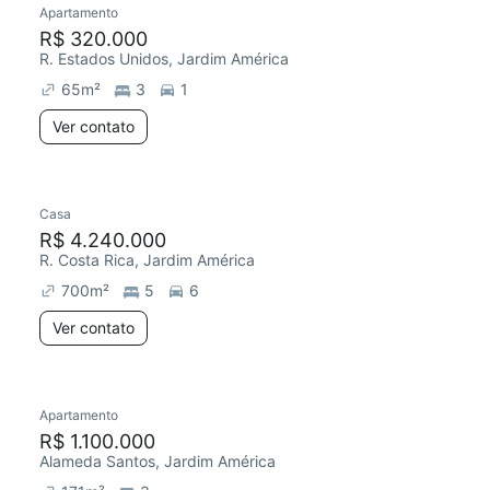
Apartamento
Chegou este mês
R$ 320.000
R. Estados Unidos, Jardim América
65
m²
3
1
Ver contato
Casa
Preço abaixo do mercado
R$ 4.240.000
R. Costa Rica, Jardim América
700
m²
5
6
Ver contato
Apartamento
Redecorar
Chegou este mês
R$ 1.100.000
Alameda Santos, Jardim América