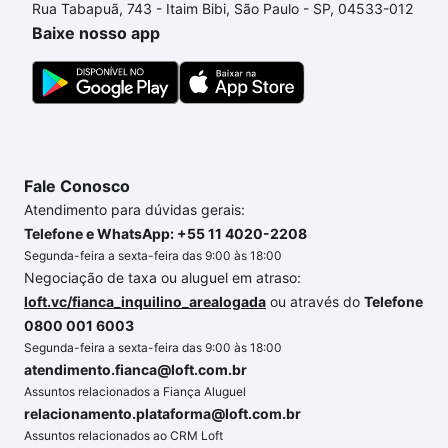
Rua Tabapuã, 743 - Itaim Bibi, São Paulo - SP, 04533-012
processo de compra, veja em nosso portal
quanto
Baixe nosso app
custa comprar um apartamento
e conte com a
gente para comprar o imóvel dos seus sonhos com
segurança e conforto. Loft, com você até as
chaves.
Fale Conosco
Atendimento para dúvidas gerais:
Telefone e WhatsApp: +55 11 4020-2208
Segunda-feira a sexta-feira das 9:00 às 18:00
Negociação de taxa ou aluguel em atraso:
loft.vc/fianca_inquilino_arealogada
ou através do
Telefone
0800 001 6003
Segunda-feira a sexta-feira das 9:00 às 18:00
atendimento.fianca@loft.com.br
Assuntos relacionados a Fiança Aluguel
relacionamento.plataforma@loft.com.br
Assuntos relacionados ao CRM Loft