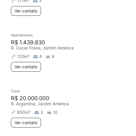
171
m²
3
Ver contato
Apartamento
Chegou este mês
R$ 1.439.830
R. Oscar Freire, Jardim América
122
m²
4
4
Ver contato
Casa
R$ 20.000.000
R. Argentina, Jardim América
850
m²
3
10
Ver contato