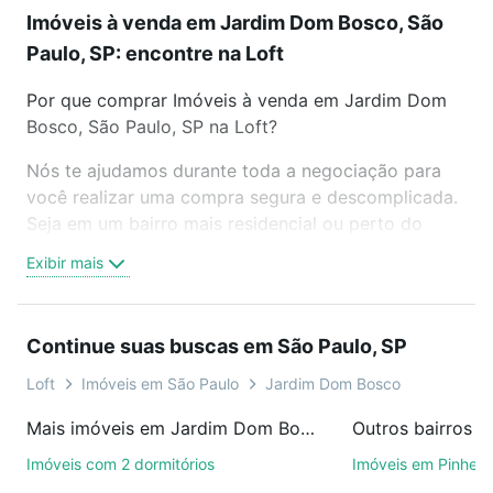
Imóveis à venda em Jardim Dom Bosco, São
Paulo, SP: encontre na Loft
Por que comprar Imóveis à venda em Jardim Dom
Bosco, São Paulo, SP na Loft?
Nós te ajudamos durante toda a negociação para
você realizar uma compra segura e descomplicada.
Seja em um bairro mais residencial ou perto do
trabalho e do metrô, aqui você vai encontrar a
Exibir mais
oferta ideal de Imóveis à venda em Jardim Dom
Bosco, São Paulo, SP para conquistar seu sonho.
Agende uma visita presencial ou por videochamada,
Continue suas buscas em São Paulo, SP
é grátis, sem compromisso e você ainda conta com
mais de 46 mil corretores e imobiliárias te ajudando
Loft
Imóveis em São Paulo
Jardim Dom Bosco
na compra, venda ou troca de imóveis.
Mais imóveis em Jardim Dom Bosco
Outros bairros e
Como escolher um imóvel?
Imóveis com 2 dormitórios
Imóveis em Pinheir