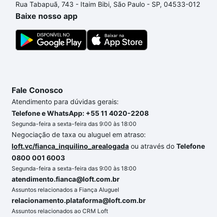
Rua Tabapuã, 743 - Itaim Bibi, São Paulo - SP, 04533-012
comprar um apartamento
e conte com a gente para
Baixe nosso app
comprar o imóvel dos seus sonhos com segurança e
conforto. Loft, com você até as chaves.
Fale Conosco
Atendimento para dúvidas gerais:
Telefone e WhatsApp: +55 11 4020-2208
Segunda-feira a sexta-feira das 9:00 às 18:00
Negociação de taxa ou aluguel em atraso:
loft.vc/fianca_inquilino_arealogada
ou através do
Telefone
0800 001 6003
Segunda-feira a sexta-feira das 9:00 às 18:00
atendimento.fianca@loft.com.br
Assuntos relacionados a Fiança Aluguel
relacionamento.plataforma@loft.com.br
Assuntos relacionados ao CRM Loft