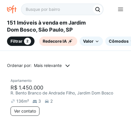
151 Imóveis à venda em Jardim
Dom Bosco, São Paulo, SP
Filtrar
Redecore IA
Valor
Cômodos
2
Ordenar por:
Mais relevante
Apartamento
Redecorar
R$ 1.450.000
R. Bento Branco de Andrade Filho, Jardim Dom Bosco
136
m²
3
2
Ver contato
2 anúncios