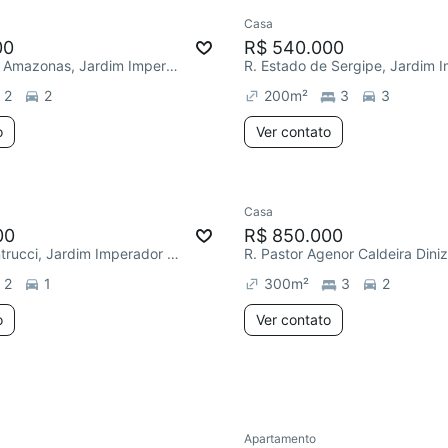
Casa
ar
Chegou este mês
Redecorar
00
R$ 540.000
R. Estado do Amazonas, Jardim Imperador (Zona Leste)
2
2
200
m²
3
3
o
Ver contato
Casa
Redecorar
00
R$ 850.000
R. Ercílio Contrucci, Jardim Imperador (Zona Leste)
2
1
300
m²
3
2
o
Ver contato
Apartamento