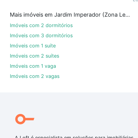
Qual o preço de Imóveis à venda em Jardim Impe
Mais imóveis em Jardim Imperador (Zona Leste)
Aqui na Loft temos a oferta ideal para você, com Imó
Imóveis com 2 dormitórios
de financiamento imobiliário as parcelas podem se a
nosso portal
quanto custa comprar um apartamento
e
Imóveis com 3 dormitórios
chaves.
Imóveis com 1 suíte
Imóveis com 2 suítes
Imóveis com 1 vaga
Imóveis com 2 vagas
A Loft é especialista em soluções para imobiliárias,