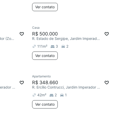
Ver contato
Casa
R$ 500.000
R. Manhumirim, Jardim Imperador (Zona Leste)
R. Estado de Sergipe, Jardim Imperador (Zona Leste)
111
m²
3
2
Ver contato
Apartamento
R$ 348.660
R. Ercílio Contrucci, Jardim Imperador (Zona Leste)
R. Ercílio Contrucci, Jardim Imperador (Zona Leste)
42
m²
2
1
Ver contato