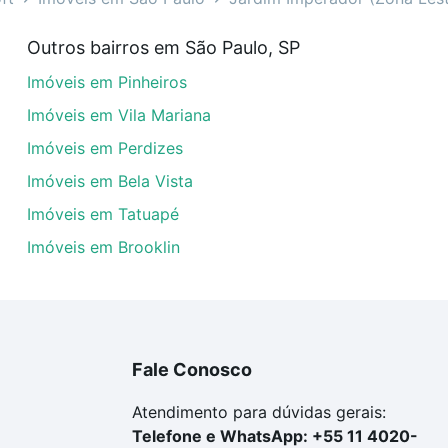
rador (Zona Leste), São Paulo, SP?
Outros bairros em São Paulo, SP
veis à venda em Jardim Imperador (Zona Leste), São Paulo
Imóveis em Pinheiros
dequar ao seu orçamento. Se ainda tem alguma dúvida dos 
 conte com a gente para comprar o imóvel dos seus sonho
Imóveis em Vila Mariana
Imóveis em Perdizes
Imóveis em Bela Vista
Imóveis em Tatuapé
Imóveis em Brooklin
Fale Conosco
Atendimento para dúvidas gerais:
Telefone e WhatsApp: +55 11 4020-