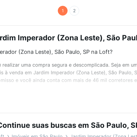
1
2
dim Imperador (Zona Leste), São Paul
rador (Zona Leste), São Paulo, SP na Loft?
realizar uma compra segura e descomplicada. Seja em um b
eis à venda em Jardim Imperador (Zona Leste), São Paulo, 
misso e você ainda conta com mais de 46 mil corretores e 
bairros e até condomínios favoritos. Você também pode usa
com o preço, metragem e comodidades, como piscina, aca
Continue suas buscas em São Paulo, S
o Paulo, SP ideal para você na Loft.
ft
Imóveis em São Paulo
Jardim Imperador (Zona Les