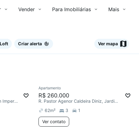
r
Vender
Para Imobiliárias
Mais
Loft
Criar alerta
Ver mapa
Ver
Apartamento
Redecorar
Chegou este mês
R$ 260.000
R. Estado do Amazonas, Jardim Imperador (Zona Leste)
R. Pastor Agenor Caldeira Diniz, Jardim Imperador (Zona Leste)
62
m²
3
1
Ver contato