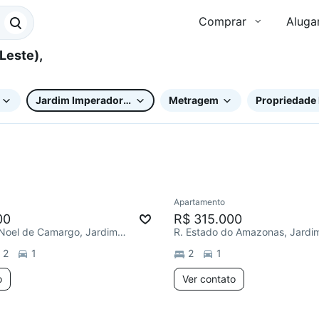
Comprar
Aluga
Jardim Imperador (Zona Leste)
Metragem
Propriedade 
Apartamento
00
R$ 315.000
R. Sargento Noel de Camargo, Jardim Imperador (Zona Leste)
2
1
2
1
o
Ver contato