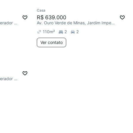
Casa
R$ 639.000
R. Ercílio Contrucci, Jardim Imperador (Zona Leste)
Av. Ouro Verde de Minas, Jardim Imperador (Zona Leste)
110
m²
2
2
Ver contato
R. Ercílio Contrucci, Jardim Imperador (Zona Leste)