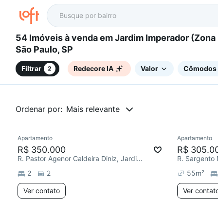
54 Imóveis à venda em Jardim Imperador (Zona Leste),
São Paulo, SP
Filtrar
Redecore IA
Valor
Cômodos
2
Ordenar por:
Mais relevante
Apartamento
Apartamento
Redecorar
Chegou este mês
R$ 350.000
R$ 305.0
R. Pastor Agenor Caldeira Diniz, Jardim Imperador (Zona Leste)
2
2
55
m²
Ver contato
Ver contat