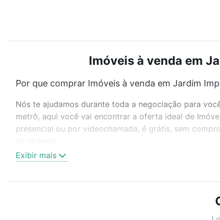
Imóveis à venda em Jar
Por que comprar Imóveis à venda em Jardim Impe
Nós te ajudamos durante toda a negociação para você 
metrô, aqui você vai encontrar a oferta ideal de Imóv
presencial ou por videochamada, é grátis, sem compro
de imóveis.
Exibir mais
Como escolher um imóvel?
Use barra de busca no topo para pesquisar por ruas, 
ou sem vaga de garagem para combinar perfeitamente 
Imóveis à venda em Jardim Imperador (Zona Leste), Sã
Lo