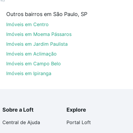
Outros bairros em São Paulo, SP
, SP que custam a partir de R$ 0 e com nossas opções
Imóveis em Centro
custos envolvidos no processo de compra, veja em
s com segurança e conforto. Loft, com você até as
Imóveis em Moema Pássaros
Imóveis em Jardim Paulista
Imóveis em Aclimação
Imóveis em Campo Belo
Imóveis em Ipiranga
Sobre a Loft
Explore
Central de Ajuda
Portal Loft