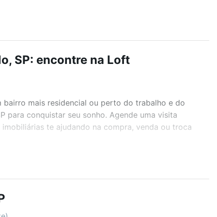
o, SP: encontre na Loft
airro mais residencial ou perto do trabalho e do
SP para conquistar seu sonho. Agende uma visita
imobiliárias te ajudando na compra, venda ou troca
r os filtros como quantidade de quartos, suítes, com
demia, salão de festas ou área verde e encontrar
P
te)