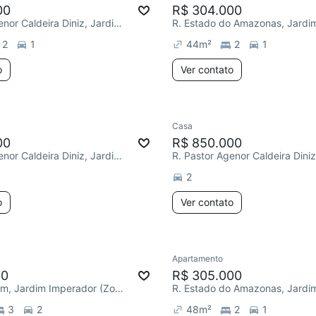
00
R$ 304.000
R. Pastor Agenor Caldeira Diniz, Jardim Imperador (Zona Leste)
2
1
44
m²
2
1
o
Ver contato
Casa
00
R$ 850.000
R. Pastor Agenor Caldeira Diniz, Jardim Imperador (Zona Leste)
2
o
Ver contato
Apartamento
00
R$ 305.000
R. Manhumirim, Jardim Imperador (Zona Leste)
3
2
48
m²
2
1