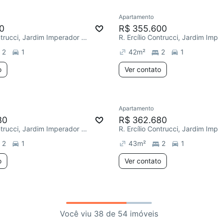
Apartamento
0
R$ 355.600
R. Ercílio Contrucci, Jardim Imperador (Zona Leste)
2
1
42
m²
2
1
o
Ver contato
Apartamento
80
R$ 362.680
R. Ercílio Contrucci, Jardim Imperador (Zona Leste)
2
1
43
m²
2
1
o
Ver contato
Você viu 38 de 54 imóveis