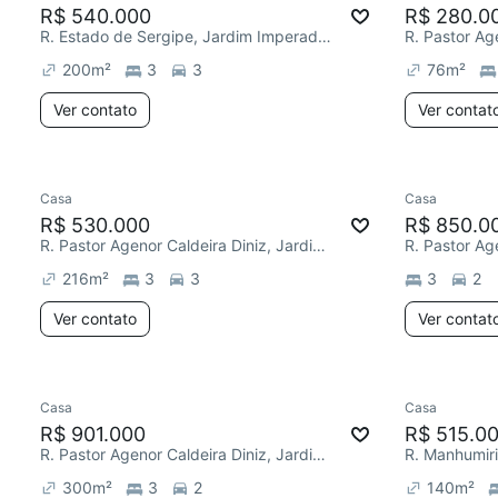
R$ 540.000
R$ 280.0
R. Estado de Sergipe, Jardim Imperador (Zona Leste)
200
m²
3
3
76
m²
Ver contato
Ver contat
Casa
Casa
R$ 530.000
R$ 850.0
R. Pastor Agenor Caldeira Diniz, Jardim Imperador (Zona Leste)
216
m²
3
3
3
2
Ver contato
Ver contat
Casa
Casa
R$ 901.000
R$ 515.0
R. Pastor Agenor Caldeira Diniz, Jardim Imperador (Zona Leste)
300
m²
3
2
140
m²