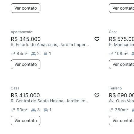
Ver contato
Ver contat
Apartamento
Casa
R$ 345.000
R$ 575.0
R. Estado do Amazonas, Jardim Imperador (Zona Leste)
44
m²
2
1
108
m²
Ver contato
Ver contat
Casa
Terreno
R$ 415.000
R$ 690.0
R. Central de Santa Helena, Jardim Imperador (Zona Leste)
90
m²
3
1
380
m²
Ver contato
Ver contat