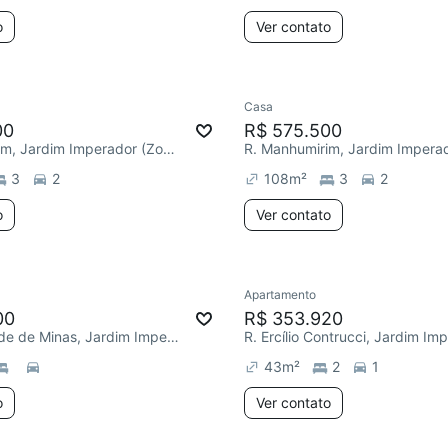
o
Ver contato
Casa
00
R$ 575.500
R. Manhumirim, Jardim Imperador (Zona Leste)
3
2
108
m²
3
2
o
Ver contato
Apartamento
00
R$ 353.920
Av. Ouro Verde de Minas, Jardim Imperador (Zona Leste)
43
m²
2
1
o
Ver contato