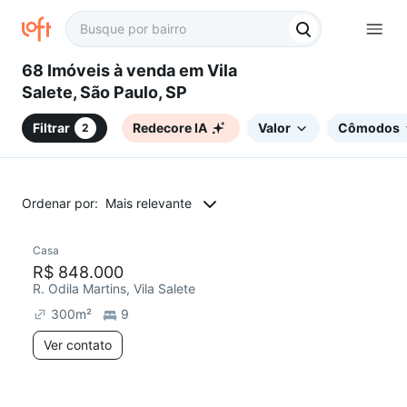
68 Imóveis à venda em Vila
Salete, São Paulo, SP
Filtrar
Redecore IA
Valor
Cômodos
2
Ordenar por:
Mais relevante
Casa
R$ 848.000
R. Odila Martins, Vila Salete
300
m²
9
Ver contato