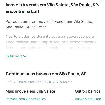
Imóveis à venda em Vila Salete, São Paulo, SP:
encontre na Loft
Por que comprar Imóveis à venda em Vila Salete,
São Paulo, SP na Loft?
Nós te ajudamos durante toda a negociação para
você realizar uma compra segura e descomplicada.
Seja em um bairro mais residencial ou perto do
trabalho e do metrô, aqui você vai encontrar a
Exibir mais
oferta ideal de Imóveis à venda em Vila Salete, São
Paulo, SP para conquistar seu sonho. Agende uma
visita presencial ou por videochamada, é grátis, sem
Continue suas buscas em São Paulo, SP
compromisso e você ainda conta com mais de 46
mil corretores e imobiliárias te ajudando na compra,
Loft
Imóveis em São Paulo
Vila Salete
venda ou troca de imóveis.
Mais imóveis em Vila Salete
Outros bairros e
Como escolher um imóvel?
Imóveis com 2 dormitórios
Imóveis em Pinheir