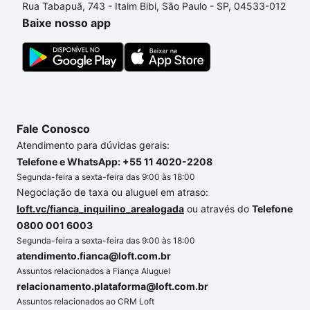
Rua Tabapuã, 743 - Itaim Bibi, São Paulo - SP, 04533-012
um apartamento
e conte com a gente para comprar
Baixe nosso app
o imóvel dos seus sonhos com segurança e
conforto. Loft, com você até as chaves.
Fale Conosco
Atendimento para dúvidas gerais:
Telefone e WhatsApp: +55 11 4020-2208
Segunda-feira a sexta-feira das 9:00 às 18:00
Negociação de taxa ou aluguel em atraso:
loft.vc/fianca_inquilino_arealogada
ou através do
Telefone
0800 001 6003
Segunda-feira a sexta-feira das 9:00 às 18:00
atendimento.fianca@loft.com.br
Assuntos relacionados a Fiança Aluguel
relacionamento.plataforma@loft.com.br
Assuntos relacionados ao CRM Loft