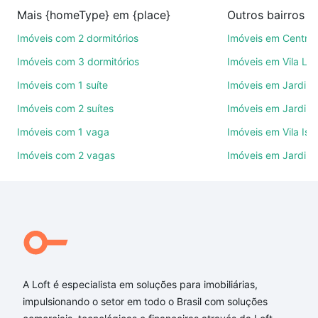
compra, venda ou troca de imóveis.
Mais {homeType} em {place}
Outros bairros 
Como escolher um imóvel?
Imóveis com 2 dormitórios
Imóveis em Centro
Use barra de busca no topo para pesquisar por
Imóveis com 3 dormitórios
Imóveis em Vila Le
ruas, bairros e até condomínios favoritos. Você
Imóveis com 1 suíte
Imóveis em Jardim 
também pode usar os filtros como quantidade de
Imóveis com 2 suítes
Imóveis em Jardim 
quartos, suítes, com ou sem vaga de garagem para
combinar perfeitamente com o preço, metragem e
Imóveis com 1 vaga
Imóveis em Vila Isa
comodidades, como piscina, academia, salão de
Imóveis com 2 vagas
Imóveis em Jardim
festas ou área verde e encontrar Imóveis com 3
quartos à venda em Sorocaba, SP ideal para você
na Loft.
Qual o preço de Imóveis com 3 quartos à venda em
Sorocaba, SP?
Aqui na Loft temos a oferta ideal para você, com
A Loft é especialista em soluções para imobiliárias,
Imóveis com 3 quartos à venda em Sorocaba, SP
impulsionando o setor em todo o Brasil com soluções
que custam a partir de R$ 0 e com nossas opções