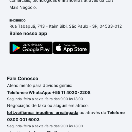
comerciais, tecnológicas e financeiras através da Loft
de financiamento imobiliário as parcelas podem se
Mais Negócio.
adequar ao seu orçamento. Se ainda tem alguma
dúvida dos custos envolvidos no processo de
ENDEREÇO
compra, veja em nosso portal
quanto custa comprar
Rua Tabapuã, 743 - Itaim Bibi, São Paulo - SP, 04533-012
um apartamento
e conte com a gente para comprar
Baixe nosso app
o imóvel dos seus sonhos com segurança e
conforto. Loft, com você até as chaves.
Fale Conosco
Atendimento para dúvidas gerais:
Telefone e WhatsApp: +55 11 4020-2208
Segunda-feira a sexta-feira das 9:00 às 18:00
Negociação de taxa ou aluguel em atraso:
loft.vc/fianca_inquilino_arealogada
ou através do
Telefone
0800 001 6003
Segunda-feira a sexta-feira das 9:00 às 18:00