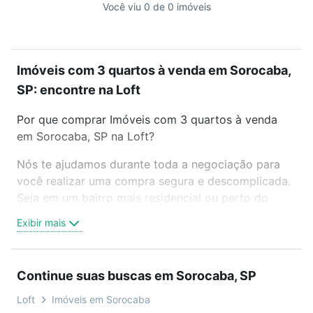
Você viu 0 de 0 imóveis
Imóveis com 3 quartos à venda em Sorocaba,
SP: encontre na Loft
Por que comprar Imóveis com 3 quartos à venda
em Sorocaba, SP na Loft?
Nós te ajudamos durante toda a negociação para
você realizar uma compra segura e descomplicada.
Seja em um bairro mais residencial ou perto do
trabalho e do metrô, aqui você vai encontrar a
Exibir mais
oferta ideal de Imóveis com 3 quartos à venda em
Sorocaba, SP para conquistar seu sonho. Agende
uma visita presencial ou por videochamada, é grátis,
Continue suas buscas em Sorocaba, SP
sem compromisso e você ainda conta com mais de
46 mil corretores e imobiliárias te ajudando na
Loft
Imóveis em Sorocaba