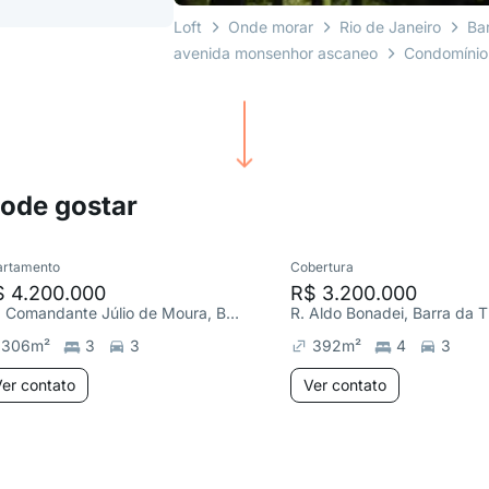
Loft
Onde morar
Rio de Janeiro
Ba
avenida monsenhor ascaneo
Condomínio E
pode gostar
artamento
Cobertura
$ 4.200.000
R$ 3.200.000
Av. Comandante Júlio de Moura, Barra da Tijuca
306
m²
3
3
392
m²
4
3
er contato
Ver contato