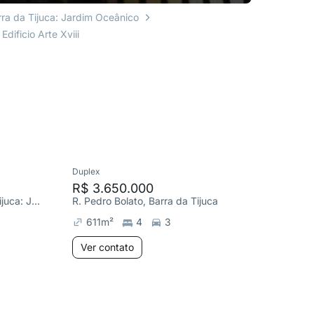
rra da Tijuca: Jardim Oceânico
dificio Arte Xviii
Duplex
Cobertura
R$ 3.650.000
R$ 2.5
R. Aldo Bonadei, Barra da Tijuca: Jardim Oceânico
R. Pedro Bolato, Barra da Tijuca: Jardim Oceânico
Av. Gilbe
611
m²
4
3
315
m
Ver contato
Ver co