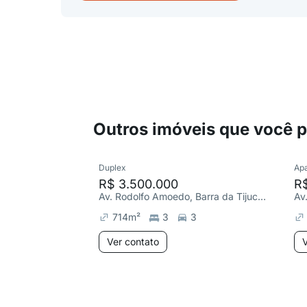
Outros imóveis que você 
Duplex
Ap
R$ 3.500.000
R
Av. Rodolfo Amoedo, Barra da Tijuca: Jardim Oceânico
714
m²
3
3
Ver contato
V