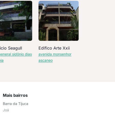
icio Seagull
Edifico Arte Xxii
general sidônio dias
avenida monsenhor
eia
ascaneo
Mais bairros
Barra da Tijuca
Joá