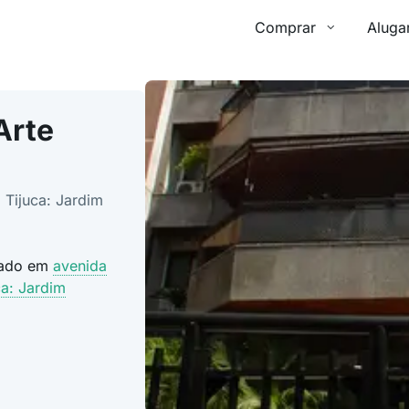
Comprar
Aluga
Arte
 Tijuca: Jardim
izado em
avenida
ca: Jardim