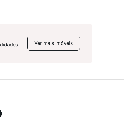
Ver mais imóveis
odidades
o