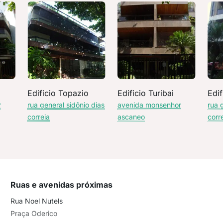
Edificio Topazio
Edificio Turibai
Edif
r
rua general sidônio dias
avenida monsenhor
rua 
correia
ascaneo
corr
Ruas e avenidas próximas
Rua Noel Nutels
Praça Oderico