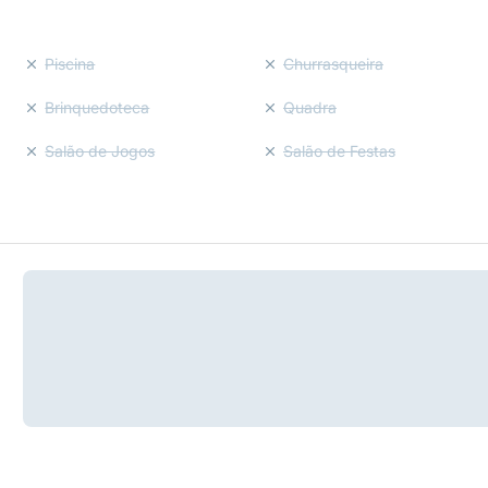
Piscina
Churrasqueira
Brinquedoteca
Quadra
Salão de Jogos
Salão de Festas