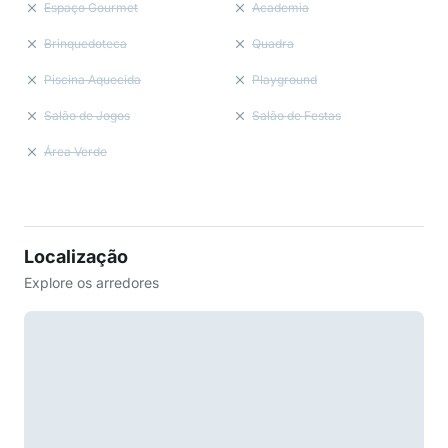
Espaço Gourmet
Academia
Brinquedoteca
Quadra
Piscina Aquecida
Playground
Salão de Jogos
Salão de Festas
Área Verde
Localização
Explore os arredores