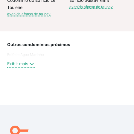
Codominio do Edificio Le
Edificio Gustav Klimt
avenida afonso de taunay
Toulerie
avenida afonso de taunay
Outros condomínios próximos
Rua
Edificio Agua Marinha
Rua
Rua
Exibir mais
Rua
Rua
Ave
Ave
Exi
rua
rua 
ave
rua
rua 
rua