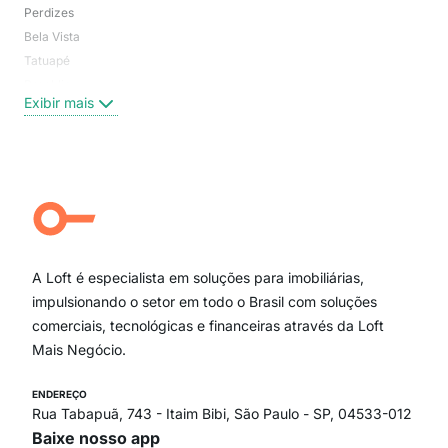
Perdizes
Bos
Bela Vista
Higi
Tatuapé
Vil
Brooklin
Exi
Exibir mais
Centro
Moema Pássaros
Jardim Paulista
Aclimação
Campo Belo
Ipiranga
Vila Andrade
Paraíso
A Loft é especialista em soluções para imobiliárias,
Itaim Bibi
impulsionando o setor em todo o Brasil com soluções
comerciais, tecnológicas e financeiras através da Loft
Mais Negócio.
ENDEREÇO
Rua Tabapuã, 743 - Itaim Bibi, São Paulo - SP, 04533-012
Baixe nosso app