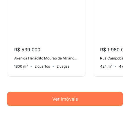
R$ 539.000
R$ 1.980.000
Avenida Heráclito Mourão de Miranda, Serrano
Rua Campobasso, 
1800 m²
2 quartos
2 vagas
424 m²
4 quar
Ver imóveis