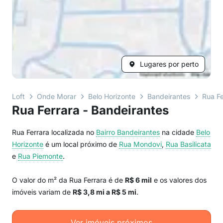
Lugares por perto
Loft
Onde Morar
Belo Horizonte
Bandeirantes
Rua Fe
Rua Ferrara - Bandeirantes
Rua Ferrara localizada no
Bairro
Bandeirantes
na cidade
Belo
Horizonte
é um local próximo de
Rua Mondovi
,
Rua Basilicata
e
Rua Piemonte
.
O valor do m² da Rua Ferrara é de
R$ 6 mil
e os valores dos
imóveis variam de
R$ 3,8 mi a R$ 5 mi
.
Ver imóveis próximos