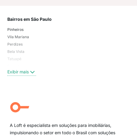
Bairros em São Paulo
Mai
Pinheiros
San
Vila Mariana
Moo
Perdizes
Bos
Bela Vista
Higi
Tatuapé
Vil
Brooklin
Exi
Exibir mais
Centro
Moema Pássaros
Jardim Paulista
Aclimação
Campo Belo
Ipiranga
Vila Andrade
Paraíso
A Loft é especialista em soluções para imobiliárias,
Itaim Bibi
impulsionando o setor em todo o Brasil com soluções