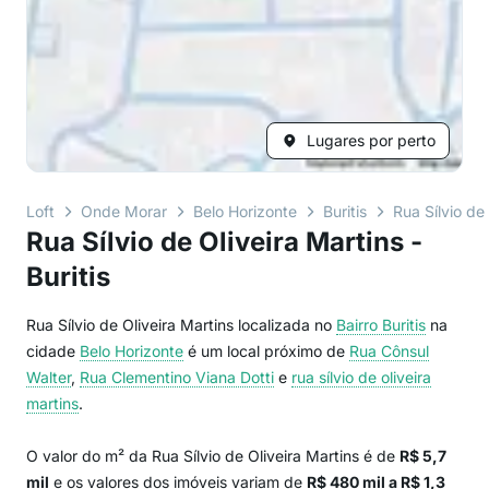
Lugares por perto
Loft
Onde Morar
Belo Horizonte
Buritis
Rua Sílvio de
Rua Sílvio de Oliveira Martins -
Buritis
Rua Sílvio de Oliveira Martins localizada no
Bairro
Buritis
na
cidade
Belo Horizonte
é um local próximo de
Rua Cônsul
Walter
,
Rua Clementino Viana Dotti
e
rua sílvio de oliveira
martins
.
O valor do m² da Rua Sílvio de Oliveira Martins é de
R$ 5,7
mil
e os valores dos imóveis variam de
R$ 480 mil a R$ 1,3