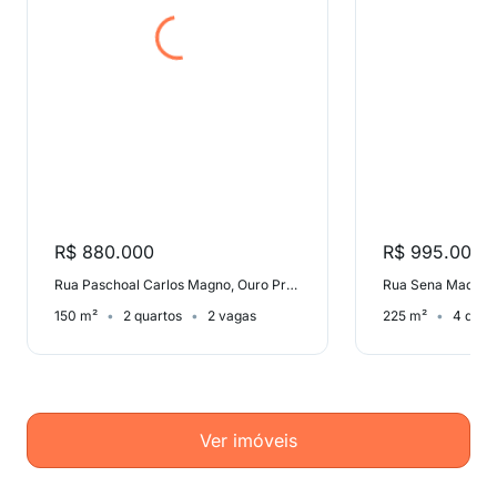
R$ 880.000
R$ 995.000
Rua Paschoal Carlos Magno, Ouro Preto
Rua Sena Madurei
150 m²
2 quartos
2 vagas
225 m²
4 quar
Ver imóveis