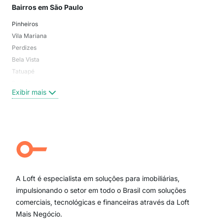
Bairros em São Paulo
Mai
Pinheiros
San
Vila Mariana
Moo
Perdizes
Bos
Bela Vista
Higi
Tatuapé
Vil
Brooklin
Exi
Exibir mais
Centro
Moema Pássaros
Jardim Paulista
Aclimação
Campo Belo
Ipiranga
Vila Andrade
Paraíso
A Loft é especialista em soluções para imobiliárias,
Itaim Bibi
impulsionando o setor em todo o Brasil com soluções
comerciais, tecnológicas e financeiras através da Loft
Mais Negócio.