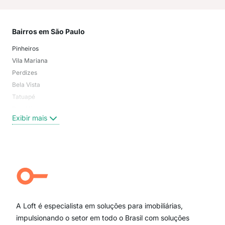
Bairros em São Paulo
Mai
Pinheiros
San
Vila Mariana
Moo
Perdizes
Bos
Bela Vista
Higi
Tatuapé
Vil
Brooklin
Exi
Exibir mais
Centro
Moema Pássaros
Jardim Paulista
Aclimação
Campo Belo
Ipiranga
Vila Andrade
Paraíso
A Loft é especialista em soluções para imobiliárias,
Itaim Bibi
impulsionando o setor em todo o Brasil com soluções