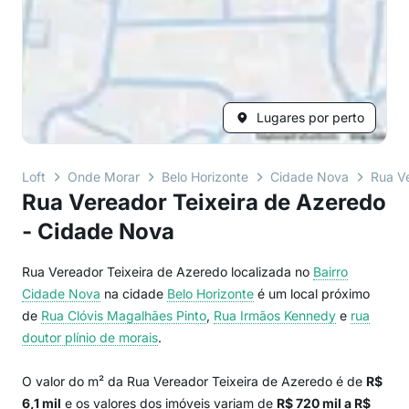
Lugares por perto
Loft
Onde Morar
Belo Horizonte
Cidade Nova
Rua V
Rua Vereador Teixeira de Azeredo
- Cidade Nova
Rua Vereador Teixeira de Azeredo localizada no
Bairro
Cidade Nova
na cidade
Belo Horizonte
é um local próximo
de
Rua Clóvis Magalhães Pinto
,
Rua Irmãos Kennedy
e
rua
doutor plínio de morais
.
O valor do m² da Rua Vereador Teixeira de Azeredo é de
R$
6,1 mil
e os valores dos imóveis variam de
R$ 720 mil a R$