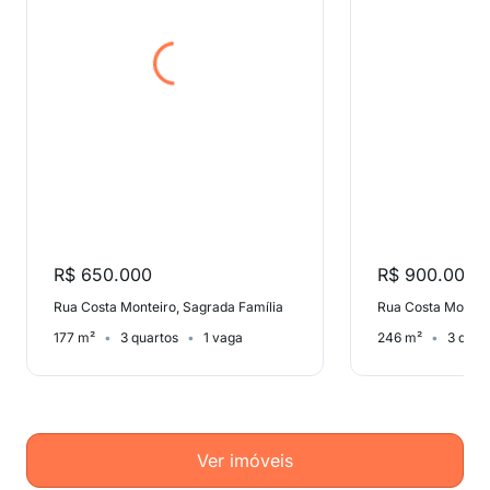
R$ 650.000
R$ 900.000
Rua Costa Monteiro, Sagrada Família
Rua Costa Monteir
177 m²
3 quartos
1 vaga
246 m²
3 quar
Ver imóveis