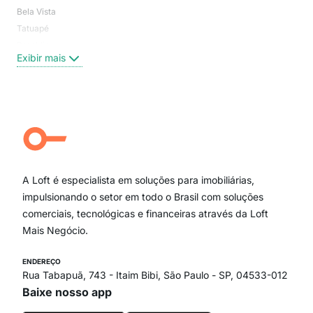
Bela Vista
Higi
Tatuapé
Vil
Brooklin
Exi
Exibir mais
Centro
Moema Pássaros
Jardim Paulista
Aclimação
Campo Belo
Ipiranga
Vila Andrade
Paraíso
A Loft é especialista em soluções para imobiliárias,
Itaim Bibi
impulsionando o setor em todo o Brasil com soluções
comerciais, tecnológicas e financeiras através da Loft
Mais Negócio.
ENDEREÇO
Rua Tabapuã, 743 - Itaim Bibi, São Paulo - SP, 04533-012
Baixe nosso app