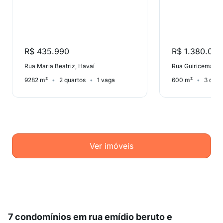
R$ 435.990
R$ 1.380.000
Rua Maria Beatriz, Havaí
Rua Guiricema, Sa
9282 m²
2 quartos
1 vaga
600 m²
3 quar
Ver imóveis
7 condomínios em rua emídio beruto e