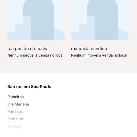
rua gastão da cunha
rua paula cândido
Nenhum imóvel à venda no local
Nenhum imóvel à venda no local
Bairros em São Paulo
Mai
Pinheiros
San
Vila Mariana
Moo
Perdizes
Bos
Bela Vista
Higi
Tatuapé
Vil
Brooklin
Exi