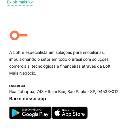
Exibir mais
Centro
Moema Pássaros
Jardim Paulista
Aclimação
Campo Belo
Ipiranga
Vila Andrade
Paraíso
A Loft é especialista em soluções para imobiliárias,
Itaim Bibi
impulsionando o setor em todo o Brasil com soluções
comerciais, tecnológicas e financeiras através da Loft
Mais Negócio.
ENDEREÇO
Rua Tabapuã, 743 - Itaim Bibi, São Paulo - SP, 04533-012
Baixe nosso app