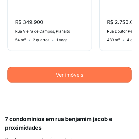
R$ 349.900
R$ 2.750.00
Rua Vieira de Campos, Planalto
54 m²
2 quartos
1 vaga
483 m²
4 quar
Ver imóveis
7 condomínios em rua benjamim jacob e
proximidades