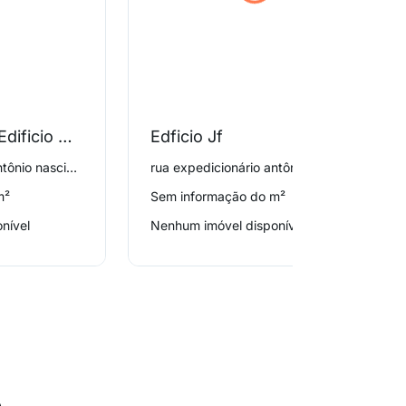
Condominio do Edificio Dona Violantina
Edficio Jf
rua expedicionário antônio nascimento 96, Palmares
rua expedicionário antônio nascimento 56, Palmares
m²
Sem informação do m²
nível
Nenhum imóvel disponível
o