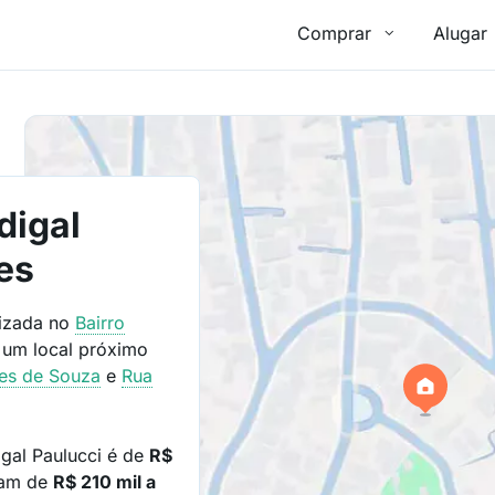
Comprar
Alugar
digal
es
lizada no
Bairro
 um local próximo
es de Souza
e
Rua
gal Paulucci é de
R$
iam de
R$ 210 mil a