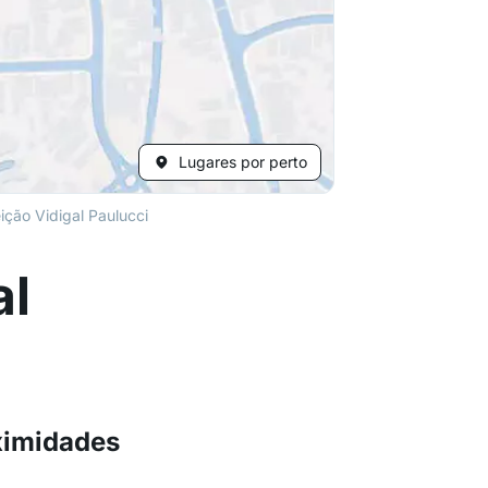
Lugares por perto
ção Vidigal Paulucci
al
ximidades