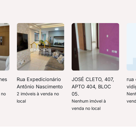
mes
Rua Expedicionário
JOSÉ CLETO, 407,
rua
Antônio Nascimento
APTO 404, BLOC
vidi
05.
 no
2 imóveis à venda no
Nenh
local
Nenhum imóvel à
vend
venda no local