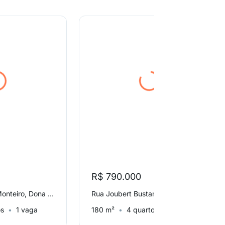
R$ 790.000
Rua Dona Celuta Monteiro, Dona Clara
Rua Joubert Bustamante, Palmares
os
1 vaga
180 m²
4 quartos
2 vagas