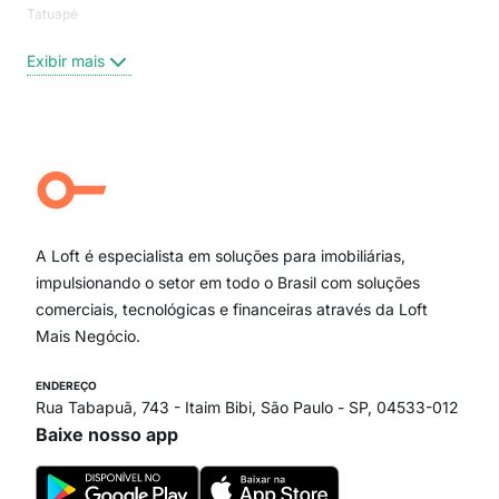
Tatuapé
Vil
Brooklin
Exi
Exibir mais
Centro
Moema Pássaros
Jardim Paulista
Aclimação
Campo Belo
Ipiranga
Vila Andrade
Paraíso
A Loft é especialista em soluções para imobiliárias,
Itaim Bibi
impulsionando o setor em todo o Brasil com soluções
comerciais, tecnológicas e financeiras através da Loft
Mais Negócio.
ENDEREÇO
Rua Tabapuã, 743 - Itaim Bibi, São Paulo - SP, 04533-012
Baixe nosso app