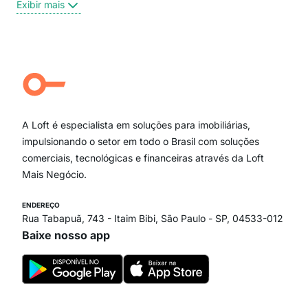
Exibir mais
Centro
Moema Pássaros
Jardim Paulista
Aclimação
Campo Belo
Ipiranga
Vila Andrade
Paraíso
A Loft é especialista em soluções para imobiliárias,
Itaim Bibi
impulsionando o setor em todo o Brasil com soluções
comerciais, tecnológicas e financeiras através da Loft
Mais Negócio.
ENDEREÇO
Rua Tabapuã, 743 - Itaim Bibi, São Paulo - SP, 04533-012
Baixe nosso app