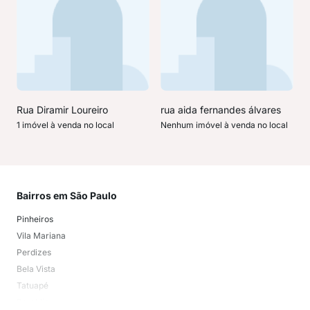
Rua Diramir Loureiro
rua aida fernandes álvares
1 imóvel à venda no local
Nenhum imóvel à venda no local
Bairros em São Paulo
Mai
Pinheiros
San
Vila Mariana
Moo
Perdizes
Bos
Bela Vista
Higi
Tatuapé
Vil
Brooklin
Exi