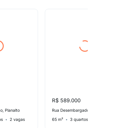
R$ 589.000
, Planalto
Rua Desembargador Lincoln Prates, Itapoã
os
2 vagas
65 m²
3 quartos
2 vagas