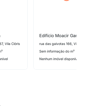
a
Edifício Moacir Garcia
7, Vila Clóris
rua das gaivotas 166, Vila Clóris
m²
Sem informação do m²
nível
Nenhum imóvel disponível
o