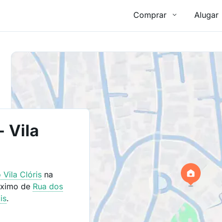
Comprar
Alugar
- Vila
o
Vila Clóris
na
óximo de
Rua dos
is
.