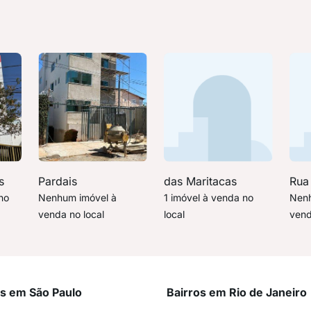
s
Pardais
das Maritacas
Rua
no
Nenhum imóvel à
1 imóvel à venda no
Nenh
venda no local
local
vend
os em São Paulo
Bairros em Rio de Janeiro