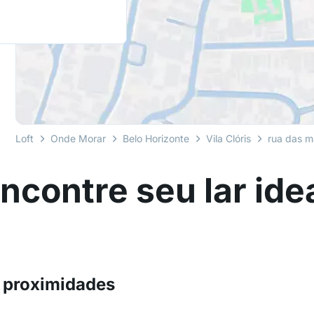
Loft
Onde Morar
Belo Horizonte
Vila Clóris
rua das m
ncontre seu lar ide
 proximidades