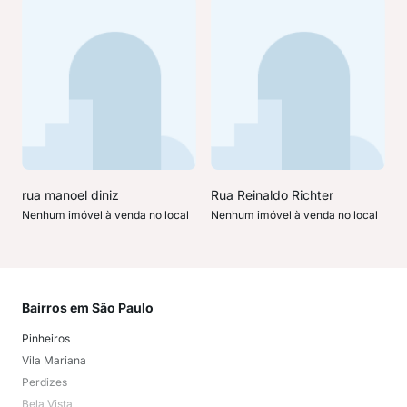
rua manoel diniz
Rua Reinaldo Richter
Nenhum imóvel à venda no local
Nenhum imóvel à venda no local
Bairros em São Paulo
Mai
Pinheiros
San
Vila Mariana
Moo
Perdizes
Bos
Bela Vista
Higi