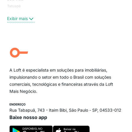
Tatuapé
Vil
Brooklin
Exi
Exibir mais
Centro
Moema Pássaros
Jardim Paulista
Aclimação
Campo Belo
Ipiranga
Vila Andrade
Paraíso
A Loft é especialista em soluções para imobiliárias,
Itaim Bibi
impulsionando o setor em todo o Brasil com soluções
comerciais, tecnológicas e financeiras através da Loft
Mais Negócio.
ENDEREÇO
Rua Tabapuã, 743 - Itaim Bibi, São Paulo - SP, 04533-012
Baixe nosso app