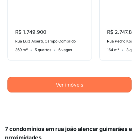
R$ 1.749.900
R$ 2.747.857
Rua Luiz Alberti, Campo Comprido
Rua Pedro Kosch
369 m²
5 quartos
6 vagas
164 m²
3 quar
Ver imóveis
7 condomínios em rua joão alencar guimarães e
proximidades