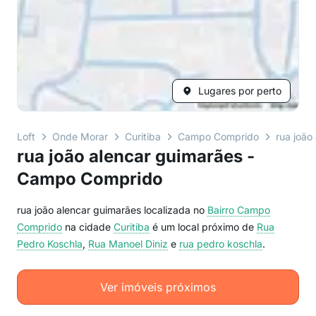
Lugares por perto
Loft
Onde Morar
Curitiba
Campo Comprido
rua joão
rua joão alencar guimarães -
Campo Comprido
rua joão alencar guimarães localizada no
Bairro
Campo
Comprido
na cidade
Curitiba
é um local próximo de
Rua
Pedro Koschla
,
Rua Manoel Diniz
e
rua pedro koschla
.
Ver imóveis próximos