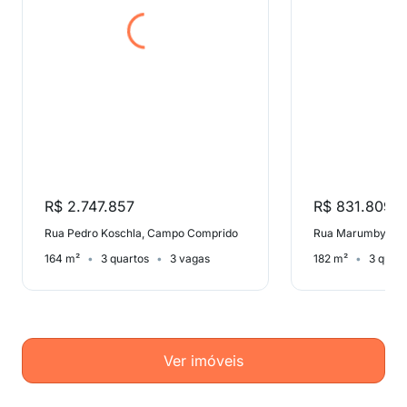
R$ 2.747.857
R$ 831.809
Rua Pedro Koschla, Campo Comprido
Rua Marumby, Ca
164 m²
3 quartos
3 vagas
182 m²
3 quart
Ver imóveis