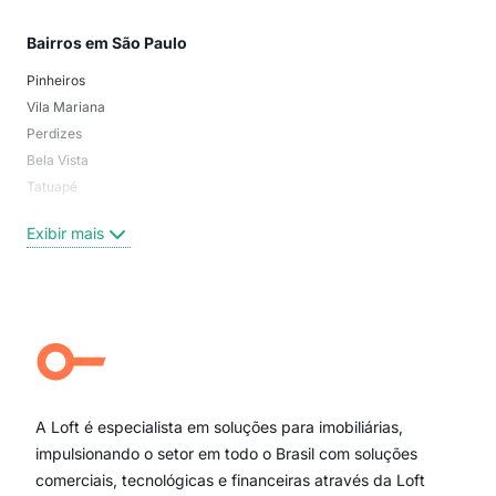
Bairros em São Paulo
Mai
Pinheiros
San
Vila Mariana
Moo
Perdizes
Bos
Bela Vista
Higi
Tatuapé
Vil
Brooklin
Exi
Exibir mais
Centro
Moema Pássaros
Jardim Paulista
Aclimação
Campo Belo
Ipiranga
Vila Andrade
Paraíso
A Loft é especialista em soluções para imobiliárias,
Itaim Bibi
impulsionando o setor em todo o Brasil com soluções
comerciais, tecnológicas e financeiras através da Loft