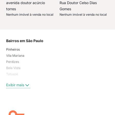
avenida doutor acúrcio
Rua Doutor Celso Dias
torres
Gomes
Nenhum imóvel à venda no local
Nenhum imóvel à venda no local
Bairros em São Paulo
Mai
Pinheiros
San
Vila Mariana
Moo
Perdizes
Bos
Bela Vista
Higi
Tatuapé
Vil
Brooklin
Exi
Exibir mais
Centro
Moema Pássaros
Jardim Paulista
Aclimação
Campo Belo