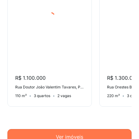
R$ 1.100.000
R$ 1.300.000
Rua Doutor João Valentim Tavares, Piratininga
Rua Orestes Barbo
110 m²
3 quartos
2 vagas
220 m²
3 quar
Ver imóveis