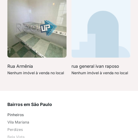
Rua Armênia
rua general ivan raposo
Nenhum imóvel à venda no local
Nenhum imóvel à venda no local
Bairros em São Paulo
Mai
Pinheiros
San
Vila Mariana
Moo
Perdizes
Bos
Bela Vista
Higi