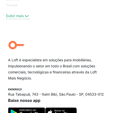
Tatuapé
Vil
Brooklin
Exi
Exibir mais
Centro
Moema Pássaros
Jardim Paulista
Aclimação
Campo Belo
Ipiranga
Vila Andrade
Paraíso
A Loft é especialista em soluções para imobiliárias,
Itaim Bibi
impulsionando o setor em todo o Brasil com soluções
comerciais, tecnológicas e financeiras através da Loft
Mais Negócio.
ENDEREÇO
Rua Tabapuã, 743 - Itaim Bibi, São Paulo - SP, 04533-012
Baixe nosso app