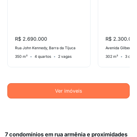
R$ 2.690.000
R$ 2.300.00
Rua John Kennedy, Barra da Tijuca
350 m²
4 quartos
2 vagas
302 m²
3 quar
Ver imóveis
7 condomínios em rua armênia e proximidades