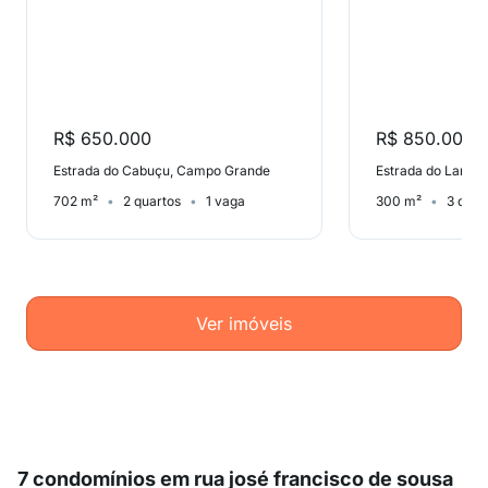
R$ 650.000
R$ 850.000
Estrada do Cabuçu, Campo Grande
702 m²
2 quartos
1 vaga
300 m²
3 quar
Ver imóveis
7 condomínios em rua josé francisco de sousa