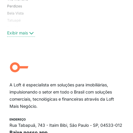
Perdizes
Bos
Bela Vista
Higi
Tatuapé
Vil
Brooklin
Exi
Exibir mais
Centro
Moema Pássaros
Jardim Paulista
Aclimação
Campo Belo
Ipiranga
Vila Andrade
Paraíso
A Loft é especialista em soluções para imobiliárias,
Itaim Bibi
impulsionando o setor em todo o Brasil com soluções
comerciais, tecnológicas e financeiras através da Loft
Mais Negócio.
ENDEREÇO
Rua Tabapuã, 743 - Itaim Bibi, São Paulo - SP, 04533-012
Baixe nosso app