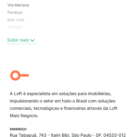
Vila Mariana
Moo
Perdizes
Bos
Bela Vista
Higi
Tatuapé
Vil
Brooklin
Exi
Exibir mais
Centro
Moema Pássaros
Jardim Paulista
Aclimação
Campo Belo
Ipiranga
Vila Andrade
Paraíso
A Loft é especialista em soluções para imobiliárias,
Itaim Bibi
impulsionando o setor em todo o Brasil com soluções
comerciais, tecnológicas e financeiras através da Loft
Mais Negócio.
ENDEREÇO
Rua Tabapuã, 743 - Itaim Bibi, São Paulo - SP, 04533-012