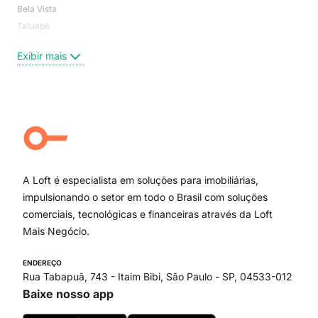
Bela Vista
Higi
Tatuapé
Vil
Brooklin
Exi
Exibir mais
Centro
Moema Pássaros
Jardim Paulista
Aclimação
Campo Belo
Ipiranga
Vila Andrade
Paraíso
A Loft é especialista em soluções para imobiliárias,
Itaim Bibi
impulsionando o setor em todo o Brasil com soluções
comerciais, tecnológicas e financeiras através da Loft
Mais Negócio.
ENDEREÇO
Rua Tabapuã, 743 - Itaim Bibi, São Paulo - SP, 04533-012
Baixe nosso app