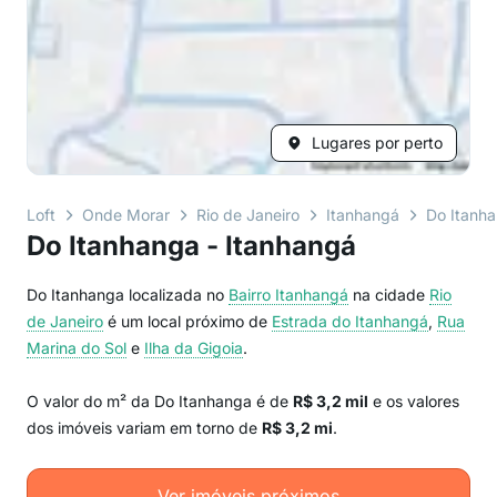
Lugares por perto
Loft
Onde Morar
Rio de Janeiro
Itanhangá
Do Itanh
Do Itanhanga - Itanhangá
Do Itanhanga localizada no
Bairro
Itanhangá
na cidade
Rio
de Janeiro
é um local próximo de
Estrada do Itanhangá
,
Rua
Marina do Sol
e
Ilha da Gigoia
.
O valor do m² da Do Itanhanga é de
R$ 3,2 mil
e os valores
dos imóveis variam em torno de
R$ 3,2 mi
.
Ver imóveis próximos