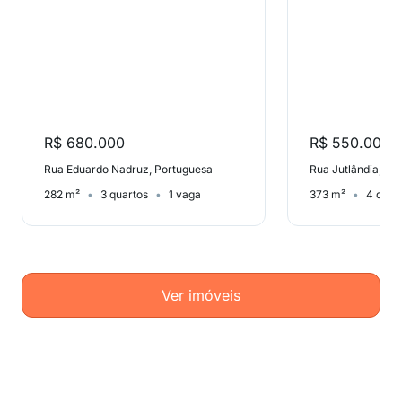
R$ 680.000
R$ 550.000
Rua Eduardo Nadruz, Portuguesa
Rua Jutlândia, Ja
282 m²
3 quartos
1 vaga
373 m²
4 quar
Ver imóveis