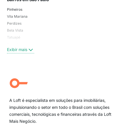
Pinheiros
San
Vila Mariana
Moo
Perdizes
Bos
Bela Vista
Higi
Tatuapé
Vil
Brooklin
Exi
Exibir mais
Centro
Moema Pássaros
Jardim Paulista
Aclimação
Campo Belo
Ipiranga
Vila Andrade
Paraíso
A Loft é especialista em soluções para imobiliárias,
Itaim Bibi
impulsionando o setor em todo o Brasil com soluções
comerciais, tecnológicas e financeiras através da Loft
Mais Negócio.