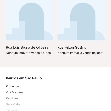
Rua Luís Bruno de Oliveira
Rua Hilton Gosling
Nenhum imóvel à venda no local
Nenhum imóvel à venda no local
Bairros em São Paulo
Mai
Pinheiros
San
Vila Mariana
Moo
Perdizes
Bos
Bela Vista
Higi
Tatuapé
Vil