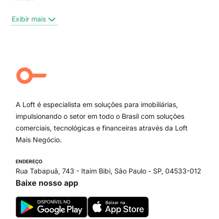
Brooklin
Exi
Exibir mais
Centro
Moema Pássaros
Jardim Paulista
Aclimação
Campo Belo
Ipiranga
Vila Andrade
Paraíso
A Loft é especialista em soluções para imobiliárias,
Itaim Bibi
impulsionando o setor em todo o Brasil com soluções
comerciais, tecnológicas e financeiras através da Loft
Mais Negócio.
ENDEREÇO
Rua Tabapuã, 743 - Itaim Bibi, São Paulo - SP, 04533-012
Baixe nosso app