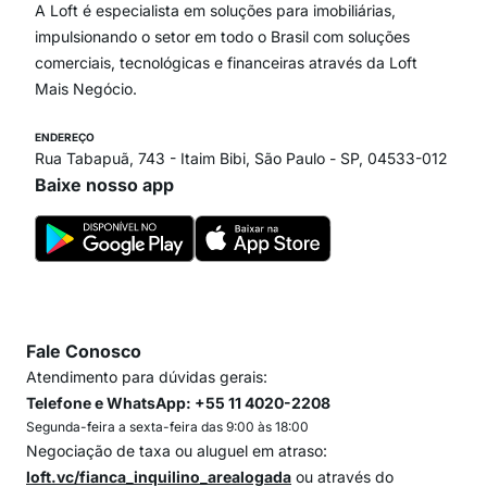
Paraíso
A Loft é especialista em soluções para imobiliárias,
Itaim Bibi
impulsionando o setor em todo o Brasil com soluções
comerciais, tecnológicas e financeiras através da Loft
Mais Negócio.
ENDEREÇO
Rua Tabapuã, 743 - Itaim Bibi, São Paulo - SP, 04533-012
Baixe nosso app
Fale Conosco
Atendimento para dúvidas gerais:
Telefone e WhatsApp: +55 11 4020-2208
Segunda-feira a sexta-feira das 9:00 às 18:00
Negociação de taxa ou aluguel em atraso:
loft.vc/fianca_inquilino_arealogada
ou através do