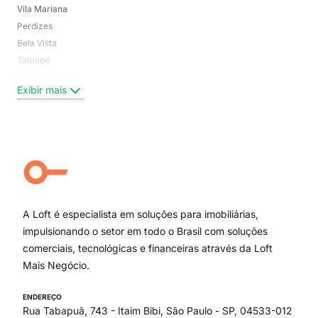
Vila Mariana
Moo
Perdizes
Bos
Bela Vista
Higi
Tatuapé
Vil
Brooklin
Exi
Exibir mais
Centro
Moema Pássaros
Jardim Paulista
Aclimação
Campo Belo
Ipiranga
Vila Andrade
Paraíso
A Loft é especialista em soluções para imobiliárias,
Itaim Bibi
impulsionando o setor em todo o Brasil com soluções
comerciais, tecnológicas e financeiras através da Loft
Mais Negócio.
ENDEREÇO
Rua Tabapuã, 743 - Itaim Bibi, São Paulo - SP, 04533-012