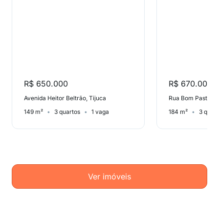
R$ 650.000
R$ 670.000
Avenida Heitor Beltrão, Tijuca
Rua Bom Pastor, T
149 m²
3 quartos
1 vaga
184 m²
3 quar
Ver imóveis