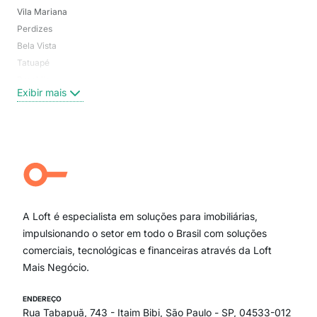
Vila Mariana
Moo
Perdizes
Bos
Bela Vista
Higi
Tatuapé
Vil
Brooklin
Exi
Exibir mais
Centro
Moema Pássaros
Jardim Paulista
Aclimação
Campo Belo
Ipiranga
Vila Andrade
Paraíso
A Loft é especialista em soluções para imobiliárias,
Itaim Bibi
impulsionando o setor em todo o Brasil com soluções
comerciais, tecnológicas e financeiras através da Loft
Mais Negócio.
ENDEREÇO
Rua Tabapuã, 743 - Itaim Bibi, São Paulo - SP, 04533-012