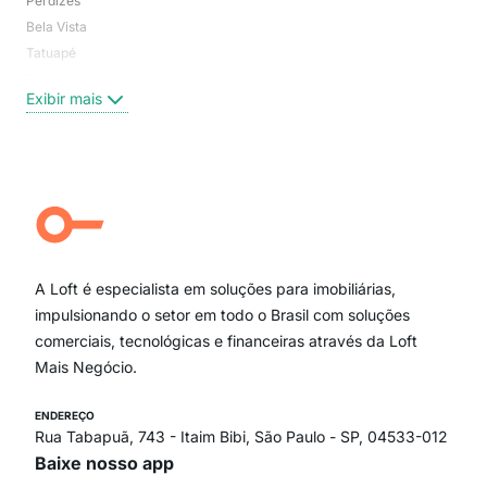
Perdizes
Bos
Bela Vista
Higi
Tatuapé
Vil
Brooklin
Exi
Exibir mais
Centro
Moema Pássaros
Jardim Paulista
Aclimação
Campo Belo
Ipiranga
Vila Andrade
Paraíso
A Loft é especialista em soluções para imobiliárias,
Itaim Bibi
impulsionando o setor em todo o Brasil com soluções
comerciais, tecnológicas e financeiras através da Loft
Mais Negócio.
ENDEREÇO
Rua Tabapuã, 743 - Itaim Bibi, São Paulo - SP, 04533-012
Baixe nosso app