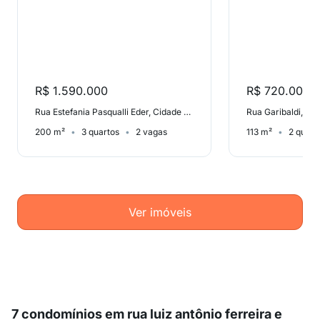
R$ 1.590.000
R$ 720.000
Rua Estefania Pasqualli Eder, Cidade Alta
Rua Garibaldi, Sã
200 m²
3 quartos
2 vagas
113 m²
2 quart
Ver imóveis
7 condomínios em rua luiz antônio ferreira e