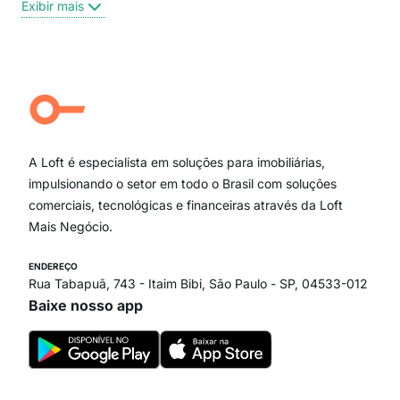
Exibir mais
Centro
Moema Pássaros
Jardim Paulista
Aclimação
Campo Belo
Ipiranga
Vila Andrade
Paraíso
A Loft é especialista em soluções para imobiliárias,
Itaim Bibi
impulsionando o setor em todo o Brasil com soluções
comerciais, tecnológicas e financeiras através da Loft
Mais Negócio.
ENDEREÇO
Rua Tabapuã, 743 - Itaim Bibi, São Paulo - SP, 04533-012
Baixe nosso app