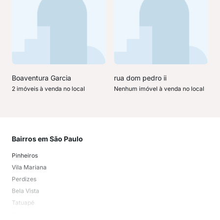
Boaventura Garcia
rua dom pedro ii
2 imóveis à venda no local
Nenhum imóvel à venda no local
Bairros em São Paulo
Mai
Pinheiros
San
Vila Mariana
Moo
Perdizes
Bos
Bela Vista
Higi
Tatuapé
Vil
Brooklin
Exi