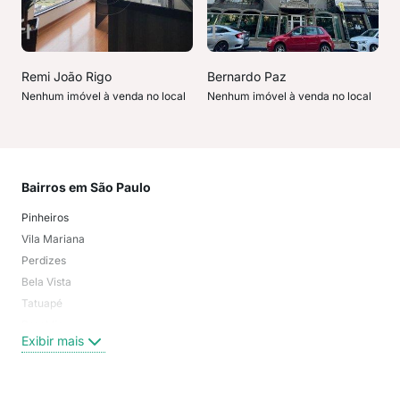
Remi João Rigo
Bernardo Paz
Nenhum imóvel à venda no local
Nenhum imóvel à venda no local
Bairros em São Paulo
Mai
Pinheiros
San
Vila Mariana
Moo
Perdizes
Bos
Bela Vista
Higi
Tatuapé
Vil
Brooklin
Exi
Exibir mais
Centro
Moema Pássaros
Jardim Paulista