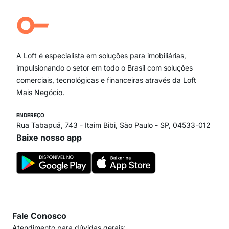
Aclimação
Campo Belo
Ipiranga
Vila Andrade
Paraíso
A Loft é especialista em soluções para imobiliárias,
Itaim Bibi
impulsionando o setor em todo o Brasil com soluções
comerciais, tecnológicas e financeiras através da Loft
Mais Negócio.
ENDEREÇO
Rua Tabapuã, 743 - Itaim Bibi, São Paulo - SP, 04533-012
Baixe nosso app
Fale Conosco
Atendimento para dúvidas gerais: