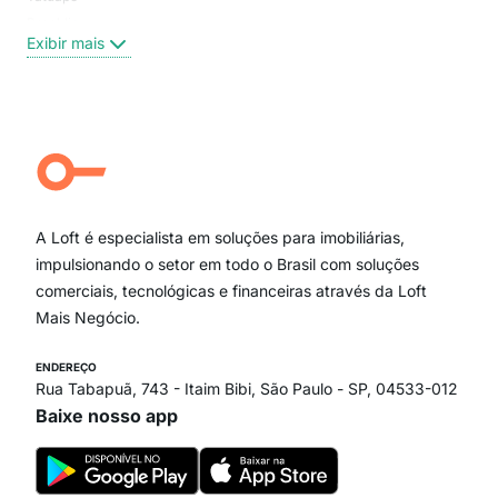
Brooklin
Exi
Exibir mais
Centro
Moema Pássaros
Jardim Paulista
Aclimação
Campo Belo
Ipiranga
Vila Andrade
Paraíso
A Loft é especialista em soluções para imobiliárias,
Itaim Bibi
impulsionando o setor em todo o Brasil com soluções
comerciais, tecnológicas e financeiras através da Loft
Mais Negócio.
ENDEREÇO
Rua Tabapuã, 743 - Itaim Bibi, São Paulo - SP, 04533-012
Baixe nosso app