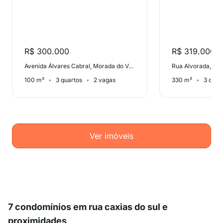
R$ 300.000
R$ 319.000
Avenida Álvares Cabral, Morada do Vale 1
Rua Alvorada, Ver
100 m²
3 quartos
2 vagas
330 m²
3 quar
Ver imóveis
7 condomínios em rua caxias do sul e
proximidades