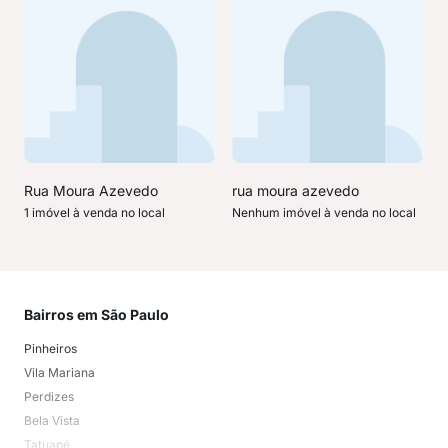
Rua Moura Azevedo
rua moura azevedo
1 imóvel à venda no local
Nenhum imóvel à venda no local
Bairros em São Paulo
Mai
Pinheiros
San
Vila Mariana
Moo
Perdizes
Bos
Bela Vista
Higi
Tatuapé
Vil