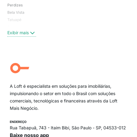
Perdizes
Bos
Bela Vista
Higi
Tatuapé
Vil
Brooklin
Exi
Exibir mais
Centro
Moema Pássaros
Jardim Paulista
Aclimação
Campo Belo
Ipiranga
Vila Andrade
Paraíso
A Loft é especialista em soluções para imobiliárias,
Itaim Bibi
impulsionando o setor em todo o Brasil com soluções
comerciais, tecnológicas e financeiras através da Loft
Mais Negócio.
ENDEREÇO
Rua Tabapuã, 743 - Itaim Bibi, São Paulo - SP, 04533-012
Baixe nosso app