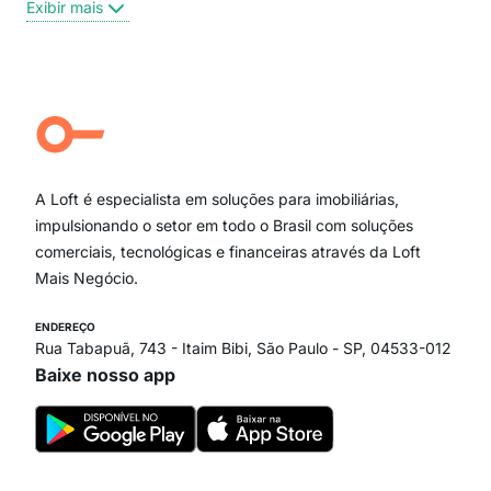
Exibir mais
Centro
Moema Pássaros
Jardim Paulista
Aclimação
Campo Belo
Ipiranga
Vila Andrade
Paraíso
A Loft é especialista em soluções para imobiliárias,
Itaim Bibi
impulsionando o setor em todo o Brasil com soluções
comerciais, tecnológicas e financeiras através da Loft
Mais Negócio.
ENDEREÇO
Rua Tabapuã, 743 - Itaim Bibi, São Paulo - SP, 04533-012
Baixe nosso app