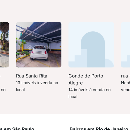
o
Rua Santa Rita
Conde de Porto
rua 
Alegre
13 imóveis à venda no
Nenh
 no
local
14 imóveis à venda no
vend
local
os em São Paulo
Bairros em Rio de Janeiro