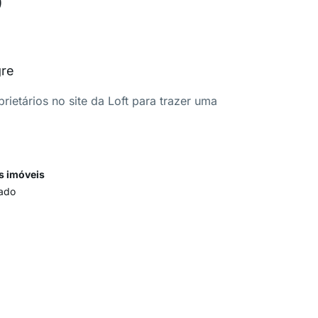
gre
ietários no site da Loft para trazer uma
s imóveis
ado