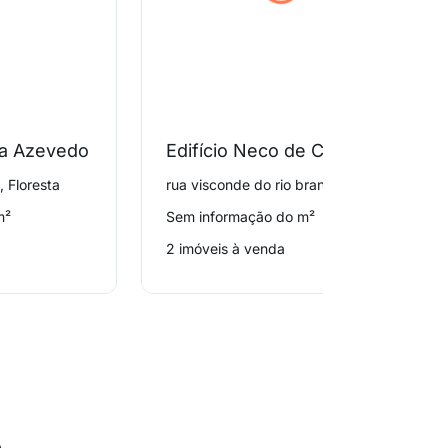
sa Azevedo
Edifício Neco de Carvalho
 Floresta
rua visconde do rio branco 353, Floresta
m²
Sem informação do m²
2 imóveis à venda
o