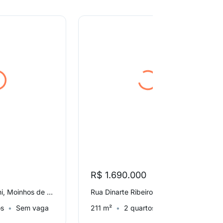
R$ 1.690.000
Rua Coronel Bordini, Moinhos de Vento
Rua Dinarte Ribeiro, Moinhos de Vento
os
Sem vaga
211 m²
2 quartos
2 vagas