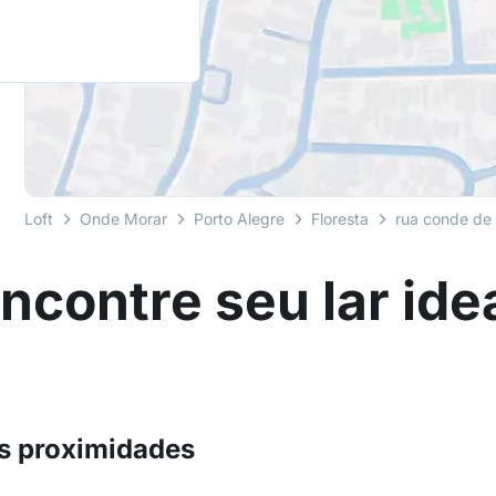
Loft
Onde Morar
Porto Alegre
Floresta
rua conde de 
ncontre seu lar ide
s proximidades