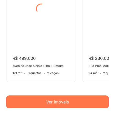
R$ 499.000
R$ 230.000
Avenida José Aloísio Filho, Humaitá
121 m²
3 quartos
2 vagas
94 m²
2 quart
Ver imóveis