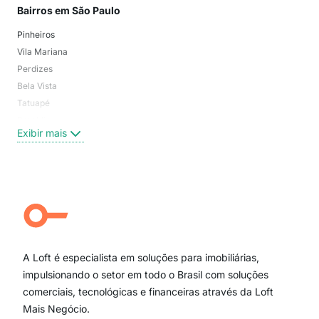
Bairros em São Paulo
Mai
Pinheiros
San
Vila Mariana
Moo
Perdizes
Bos
Bela Vista
Higi
Tatuapé
Vil
Brooklin
Exi
Exibir mais
Centro
Moema Pássaros
Jardim Paulista
Aclimação
Campo Belo
Ipiranga
Vila Andrade
Paraíso
A Loft é especialista em soluções para imobiliárias,
Itaim Bibi
impulsionando o setor em todo o Brasil com soluções
comerciais, tecnológicas e financeiras através da Loft
Mais Negócio.