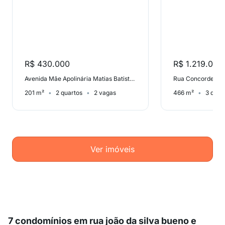
R$ 430.000
R$ 1.219.000
Avenida Mãe Apolinária Matias Batista, Morro Santana
Rua Concorde, Ja
201 m²
2 quartos
2 vagas
466 m²
3 quar
Ver imóveis
7 condomínios em rua joão da silva bueno e