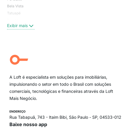
Bela Vista
Higi
Tatuapé
Vil
Brooklin
Exi
Exibir mais
Centro
Moema Pássaros
Jardim Paulista
Aclimação
Campo Belo
Ipiranga
Vila Andrade
Paraíso
A Loft é especialista em soluções para imobiliárias,
Itaim Bibi
impulsionando o setor em todo o Brasil com soluções
comerciais, tecnológicas e financeiras através da Loft
Mais Negócio.
ENDEREÇO
Rua Tabapuã, 743 - Itaim Bibi, São Paulo - SP, 04533-012
Baixe nosso app