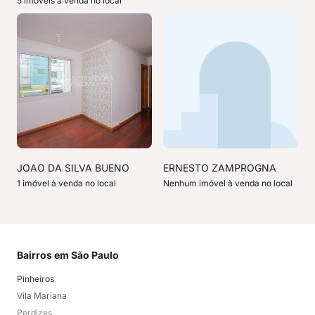
5 imóveis à venda no local
JOAO DA SILVA BUENO
ERNESTO ZAMPROGNA
1 imóvel à venda no local
Nenhum imóvel à venda no local
Bairros em São Paulo
Mai
Pinheiros
San
Vila Mariana
Moo
Perdizes
Bos